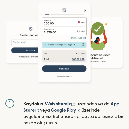
1
(yeni pencerede açılır)
Kaydolun
.
Web sitemiz
üzerinden ya da
App
(yeni pencerede açılır)
(yeni pencerede açılır)
Store
veya
Google Play
üzerinde
uygulamamızı kullanarak e-posta adresinizle bir
hesap oluşturun.