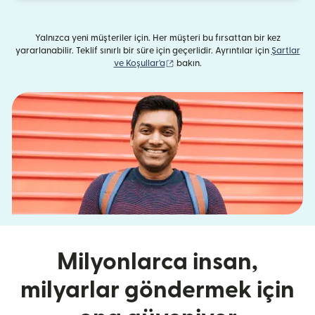
Yalnızca yeni müşteriler için. Her müşteri bu fırsattan bir kez
yararlanabilir. Teklif sınırlı bir süre için geçerlidir. Ayrıntılar için
Şartlar
(yeni pencerede açılır)
ve Koşullar'a
bakın.
Milyonlarca insan,
milyarlar göndermek için