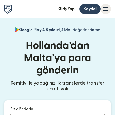
Giriş Yap
Kaydol
Google Play 4,8 yıldız
1,4 Mn+ değerlendirme
(yeni pe
Hollanda'dan
Malta'ya para
gönderin
Remitly ile yaptığınız ilk transferde transfer
ücreti yok
Siz gönderin