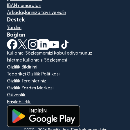
IBAN numaraları
Arkadaşlarınıza tavsiye edin
Destek
Yardım
Bağlan
(yeni pencerede açılır)
(yeni pencerede açılır)
(yeni pencerede açılır)
(yeni pencerede açılır)
(yeni pencerede açılır)
(yeni pencerede açılır)
Kullanıcı Sözleşmemizi kabul ediyorsunuz
İşletme Kullanıcısı Sözleşmesi
Gizlilik Bildirimi
Tedarikçi Gizlilik Politikası
Gizlilik Tercihleriniz
Gizlilik Yardım Merkezi
Güvenlik
Erişilebilirlik
©2012 -
2026
Remitly, Inc.
Tüm hakları saklıdır