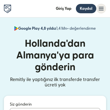
Giriş Yap
Kaydol
Google Play 4,8 yıldız
1,4 Mn+ değerlendirme
(yeni pe
Hollanda'dan
Almanya'ya para
gönderin
Remitly ile yaptığınız ilk transferde transfer
ücreti yok
Siz gönderin