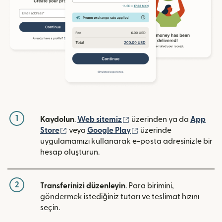
1
(yeni pencerede açılır)
Kaydolun
.
Web sitemiz
üzerinden ya da
App
(yeni pencerede açılır)
(yeni pencerede açılır)
Store
veya
Google Play
üzerinde
uygulamamızı kullanarak e-posta adresinizle bir
hesap oluşturun.
2
Transferinizi düzenleyin
. Para birimini,
göndermek istediğiniz tutarı ve teslimat hızını
seçin.