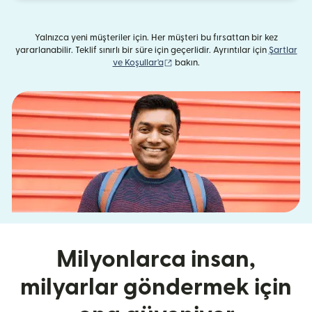
Yalnızca yeni müşteriler için. Her müşteri bu fırsattan bir kez
yararlanabilir. Teklif sınırlı bir süre için geçerlidir. Ayrıntılar için
Şartlar
(yeni pencerede açılır)
ve Koşullar'a
bakın.
Milyonlarca insan,
milyarlar göndermek için