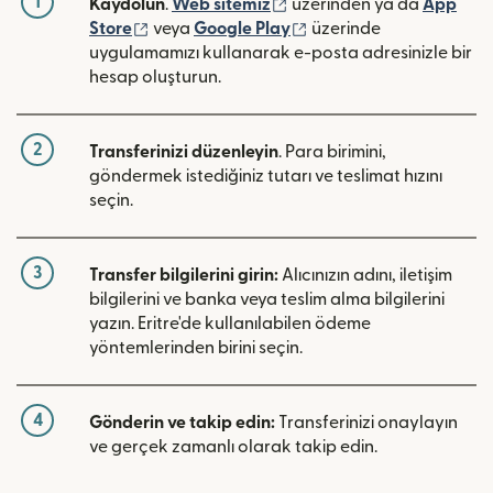
1
(yeni pencerede açılır)
Kaydolun
.
Web sitemiz
üzerinden ya da
App
(yeni pencerede açılır)
(yeni pencerede açılır)
Store
veya
Google Play
üzerinde
uygulamamızı kullanarak e-posta adresinizle bir
hesap oluşturun.
2
Transferinizi düzenleyin
. Para birimini,
göndermek istediğiniz tutarı ve teslimat hızını
seçin.
3
Transfer bilgilerini girin:
Alıcınızın adını, iletişim
bilgilerini ve banka veya teslim alma bilgilerini
yazın. Eritre'de kullanılabilen ödeme
yöntemlerinden birini seçin.
4
Gönderin ve takip edin:
Transferinizi onaylayın
ve gerçek zamanlı olarak takip edin.