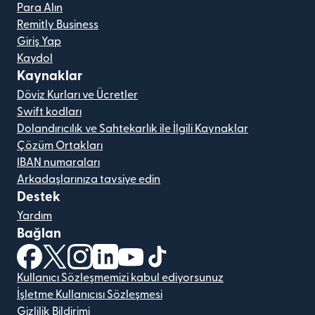
Para Alın
Remitly Business
Giriş Yap
Kaydol
Kaynaklar
Döviz Kurları ve Ücretler
Swift kodları
Dolandırıcılık ve Sahtekarlık ile İlgili Kaynaklar
Çözüm Ortakları
IBAN numaraları
Arkadaşlarınıza tavsiye edin
Destek
Yardım
Bağlan
(yeni pencerede açılır)
(yeni pencerede açılır)
(yeni pencerede açılır)
(yeni pencerede açılır)
(yeni pencerede açılır)
(yeni pencerede açılır)
Kullanıcı Sözleşmemizi kabul ediyorsunuz
İşletme Kullanıcısı Sözleşmesi
Gizlilik Bildirimi