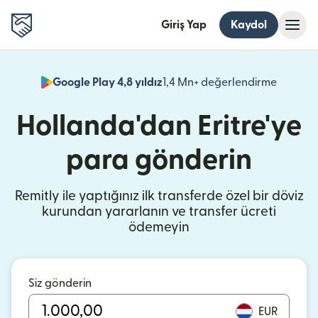
Giriş Yap
Kaydol
Google Play 4,8 yıldız
1,4 Mn+ değerlendirme
(yeni pe
Hollanda'dan Eritre'ye
para gönderin
Remitly ile yaptığınız ilk transferde özel bir döviz
kurundan yararlanın ve transfer ücreti
ödemeyin
Siz gönderin
EUR