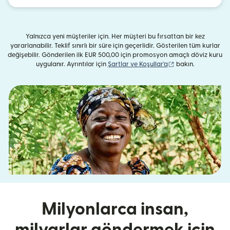
Yalnızca yeni müşteriler için. Her müşteri bu fırsattan bir kez
yararlanabilir. Teklif sınırlı bir süre için geçerlidir. Gösterilen tüm kurlar
değişebilir. Gönderilen ilk EUR 500,00 için promosyon amaçlı döviz kuru
(yeni pencerede açı
uygulanır. Ayrıntılar için
Şartlar ve Koşullar'a
bakın.
Milyonlarca insan,
milyarlar göndermek için