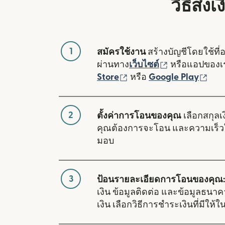
วิธีส่
1
สมัครใช้งาน
สร้างบัญชีโดยใช้ที่
(เปิดในหน้าต่า
ผ่านทาง
เว็บไซต์
หรือแอปของ
(เปิดในหน้าต่างใหม่)
(เปิ
Store
หรือ
Google Play
2
ตั้งค่าการโอนของคุณ
เลือกสกุลเง
คุณต้องการจะโอน และความเร็ว
มอบ
3
ป้อนรายละเอียดการโอนของคุณ:
เงิน ข้อมูลติดต่อ และข้อมูลธนา
เงิน เลือกวิธีการชำระเงินที่มีให้