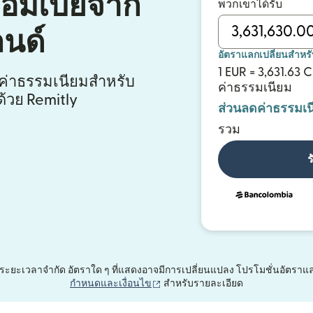
ลอมเบียจาก
พวกเขาได้รับ
ลนด์
อัตราแลกเปลี่ยนสำหร
1 EUR = 3,631.63 
ีค่าธรรมเนียมสำหรับ
ค่าธรรมเนียม
้วย Remitly
ส่วนลดค่าธรรมเน
รวม
ร
้อเสนอระยะเวลาจำกัด อัตราใด ๆ ที่แสดงอาจมีการเปลี่ยนแปลง โปรโมชั่นอัตร
(เปิดในหน้าต่างใหม่)
กำหนดและเงื่อนไข
สำหรับรายละเอียด