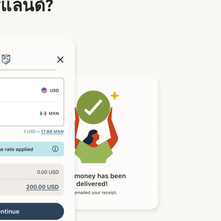
์แลนด์?