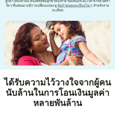
ลูกค้าใหม่เท่านั้น หนึ่งสิทธิ์ต่อลูกค้าหนึ่งราย ข้อเสนอระยะเวลาจำกัด อัตรา
(เปิดในหน้าต่าง
ใด ๆ ที่แสดงอาจมีการเปลี่ยนแปลง ดู
ข้อกำหนดและเงื่อนไข
สำหรับราย
ละเอียด
ได้รับความไว้วางใจจากผู้คน
นับล้านในการโอนเงินมูลค่า
หลายพันล้าน