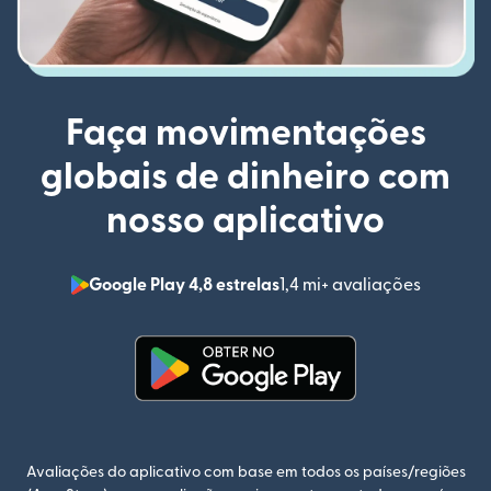
Faça movimentações
globais de dinheiro com
nosso aplicativo
Google Play 4,8 estrelas
1,4 mi+ avaliações
(abre em
(abre em uma nova janela)
Avaliações do aplicativo com base em todos os países/regiões