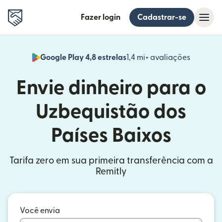
Fazer login
Cadastrar-se
Google Play 4,8 estrelas
1,4 mi+ avaliações
(abre em
Envie dinheiro para o
Uzbequistão dos
Países Baixos
Tarifa zero em sua primeira transferência com a
Remitly
Você envia