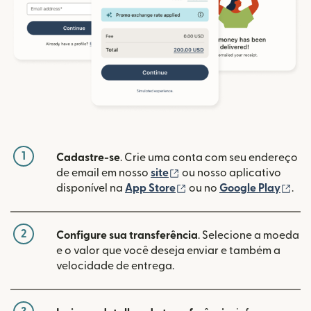
1
Cadastre-se
. Crie uma conta com seu endereço
(abre em uma nova janela
de email em nosso
site
ou nosso aplicativo
(abre em uma nova janel
(ab
disponível na
App Store
ou no
Google Play
.
2
Configure sua transferência
. Selecione a moeda
e o valor que você deseja enviar e também a
velocidade de entrega.