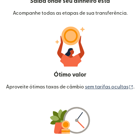
Saiba onde seu dinheiro está
Acompanhe todas as etapas de sua transferência.
Ótimo valor
(a
Aproveite ótimas taxas de câmbio
sem tarifas ocultas
.