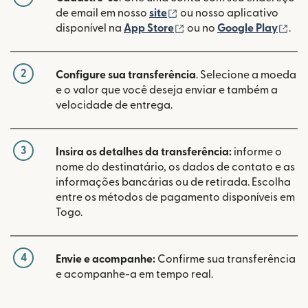
(abre em uma nova janela
de email em nosso
site
ou nosso aplicativo
(abre em uma nova janel
(ab
disponível na
App Store
ou no
Google Play
.
2
Configure sua transferência
. Selecione a moeda
e o valor que você deseja enviar e também a
velocidade de entrega.
3
Insira os detalhes da transferência:
informe o
nome do destinatário, os dados de contato e as
informações bancárias ou de retirada. Escolha
entre os métodos de pagamento disponíveis em
Togo.
4
Envie e acompanhe:
Confirme sua transferência
e acompanhe-a em tempo real.