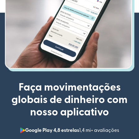
Faça movimentações
globais de dinheiro com
nosso aplicativo
Google Play 4,8 estrelas
1,4 mi+ avaliações
(abre em