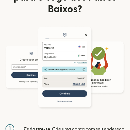
Baixos?
1
Cadastre-se
. Crie uma conta com seu endereço