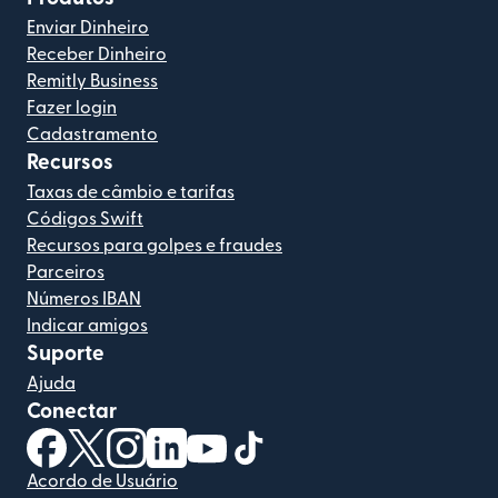
Enviar Dinheiro
Receber Dinheiro
Remitly Business
Fazer login
Cadastramento
Recursos
Taxas de câmbio e tarifas
Códigos Swift
Recursos para golpes e fraudes
Parceiros
Números IBAN
Indicar amigos
Suporte
Ajuda
Conectar
(abre em uma nova janela)
(abre em uma nova janela)
(abre em uma nova janela)
(abre em uma nova janela)
(abre em uma nova janela)
(abre em uma nova janela)
Acordo de Usuário