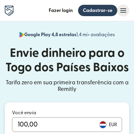
Fazer login
Cadastrar-se
Google Play 4,8 estrelas
1,4 mi+ avaliações
(abre em
Envie dinheiro para o
Togo dos Países Baixos
Tarifa zero em sua primeira transferência com a
Remitly
Você envia
EUR