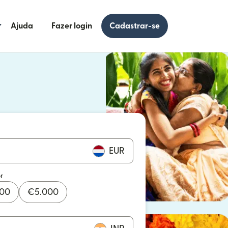
Ajuda
Fazer login
Cadastrar-se
 uma nova janela)
uma nova janela)
EUR
r
000
€
5.000