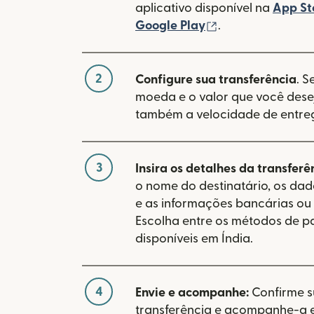
aplicativo disponível na
App St
(abre em uma no
Google Play
.
2
Configure sua transferência
. S
moeda e o valor que você desej
também a velocidade de entre
3
Insira os detalhes da transferê
o nome do destinatário, os da
e as informações bancárias ou 
Escolha entre os métodos de 
disponíveis em Índia.
4
Envie e acompanhe:
Confirme 
transferência e acompanhe-a