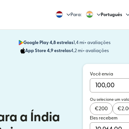
Para:
Português
Google Play 4,8 estrelas
1,4 mi+ avaliações
(abre em
App Store 4,9 estrelas
4,2 mi+ avaliações
(abre em 
Você envia
Ou selecione um valo
€
200
€
2.
ara a Índia
Eles recebem