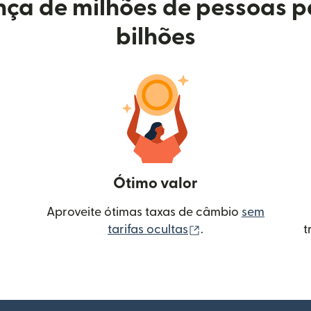
ça de milhões de pessoas p
bilhões
Ótimo valor
Aproveite ótimas taxas de câmbio
sem
(abre em uma nova 
tarifas ocultas
.
t