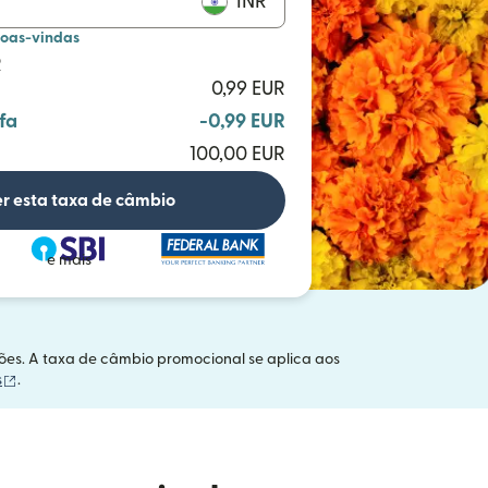
INR
boas-vindas
R
0,99 EUR
fa
-0,99 EUR
100,00 EUR
r esta taxa de câmbio
e mais
ações. A taxa de câmbio promocional se aplica aos
(abre em uma nova janela)
s
.