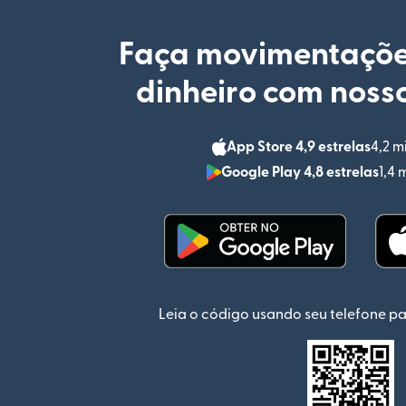
Faça movimentaçõe
dinheiro com nosso
App Store 4,9 estrelas
4,2 m
Google Play 4,8 estrelas
1,4 
(abre em uma nova jan
Leia o código usando seu telefone pa