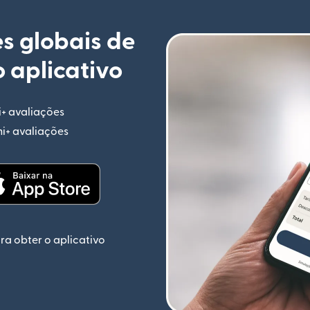
s globais de
 aplicativo
i+ avaliações
(abre em uma nova janela)
mi+ avaliações
(abre em uma nova janela)
ela)
(abre em uma nova janela)
ra obter o aplicativo