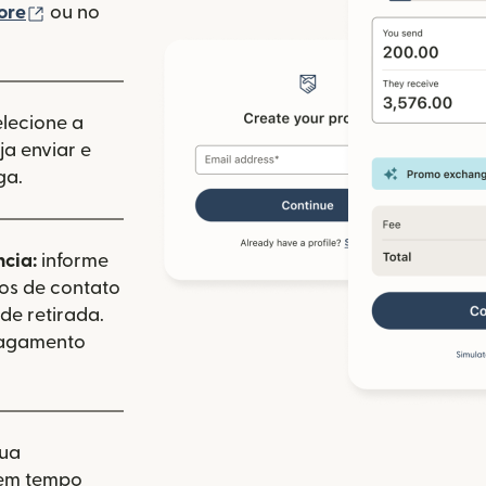
(abre em uma nova janela)
ore
ou no
va janela)
elecione a
a enviar e
ga.
ncia:
informe
dos de contato
de retirada.
pagamento
sua
 em tempo