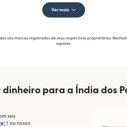
Ver mais
idos são marcas registradas de seus respectivos proprietários. Nenhum
suposto.
dinheiro para a Índia dos P
com seu
(abre em uma nova janela)
te
ou nosso