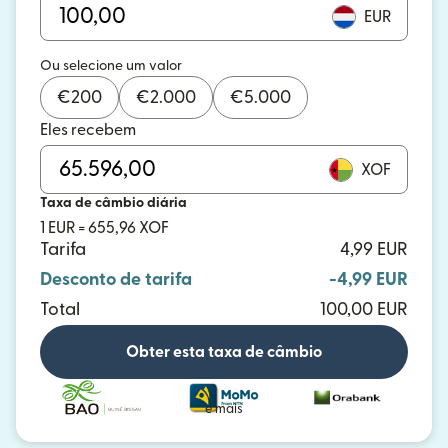
EUR
Ou selecione um valor
€
200
€
2.000
€
5.000
Eles recebem
XOF
Taxa de câmbio diária
1 EUR = 655,96 XOF
Tarifa
4,99 EUR
Desconto de tarifa
-4,99 EUR
Total
100,00 EUR
Obter esta taxa de câmbio
e mais