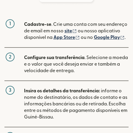
1
Cadastre-se
. Crie uma conta com seu endereço
(abre em uma nova janela
de email em nosso
site
ou nosso aplicativo
(abre em uma nova janel
(ab
disponível na
App Store
ou no
Google Play
.
2
Configure sua transferência
. Selecione a moeda
e o valor que você deseja enviar e também a
velocidade de entrega.
3
Insira os detalhes da transferência:
informe o
nome do destinatário, os dados de contato e as
informações bancárias ou de retirada. Escolha
entre os métodos de pagamento disponíveis em
Guiné-Bissau.