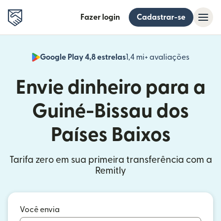
Fazer login
Cadastrar-se
Google Play 4,8 estrelas
1,4 mi+ avaliações
(abre em
Envie dinheiro para a
Guiné-Bissau dos
Países Baixos
Tarifa zero em sua primeira transferência com a
Remitly
Você envia