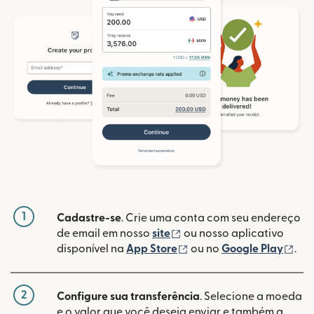
1
Cadastre-se
. Crie uma conta com seu endereço
(abre em uma nova janela
de email em nosso
site
ou nosso aplicativo
(abre em uma nova janel
(ab
disponível na
App Store
ou no
Google Play
.
2
Configure sua transferência
. Selecione a moeda
e o valor que você deseja enviar e também a