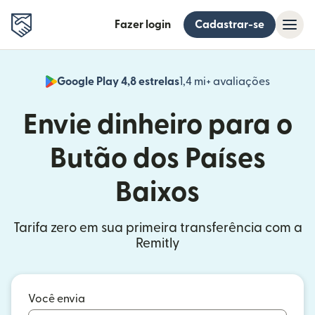
Fazer login
Cadastrar-se
Google Play 4,8 estrelas
1,4 mi+ avaliações
(abre em
Envie dinheiro para o
Butão dos Países
Baixos
Tarifa zero em sua primeira transferência com a
Remitly
Você envia