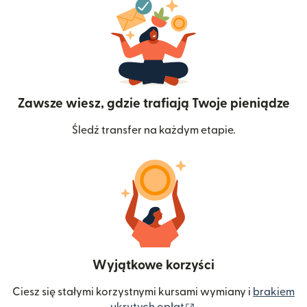
Zawsze wiesz, gdzie trafiają Twoje pieniądze
Śledź transfer na każdym etapie.
Wyjątkowe korzyści
Ciesz się stałymi korzystnymi kursami wymiany i
brakiem
(otwiera się w nowym 
ukrytych opłat
.