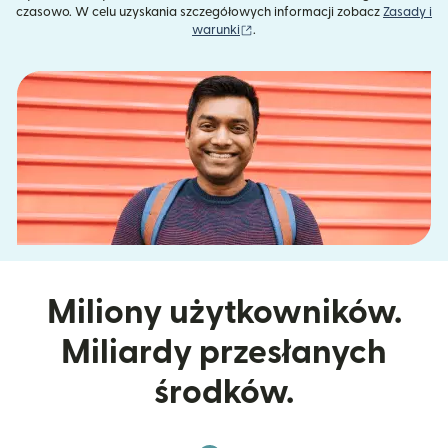
czasowo. W celu uzyskania szczegółowych informacji zobacz
Zasady i
(otwiera się w nowym oknie)
warunki
.
Miliony użytkowników.
Miliardy przesłanych
środków.