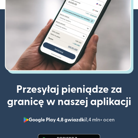
Przesyłaj pieniądze za
granicę w naszej aplikacji
Google Play 4,8 gwiazdki
1,4 mln+ ocen
(otwiera 