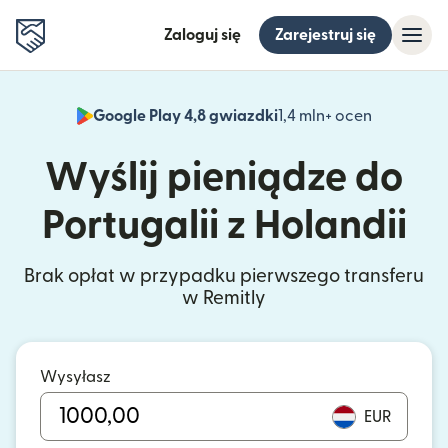
Zaloguj się
Zarejestruj się
Google Play 4,8 gwiazdki
1,4 mln+ ocen
(otwiera 
Wyślij pieniądze do
Portugalii z Holandii
Brak opłat w przypadku pierwszego transferu
w Remitly
Wysyłasz
EUR