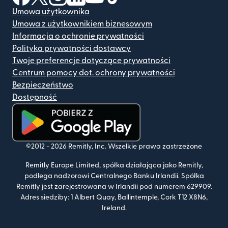
Umowa użytkownika
Umowa z użytkownikiem biznesowym
Informacja o ochronie prywatności
Polityka prywatności dostawcy
Twoje preferencje dotyczące prywatności
Centrum pomocy dot. ochrony prywatności
Bezpieczeństwo
Dostępność
(otwiera się w nowym oknie)
©2012 -
2026
Remitly, Inc.
Wszelkie prawa zastrzeżone
Remitly Europe Limited, spółka działająca jako Remitly,
podlega nadzorowi Centralnego Banku Irlandii. Spółka
Remitly jest zarejestrowana w Irlandii pod numerem 629909.
Adres siedziby: 1 Albert Quay, Ballintemple, Cork T12 X8N6,
Ireland.