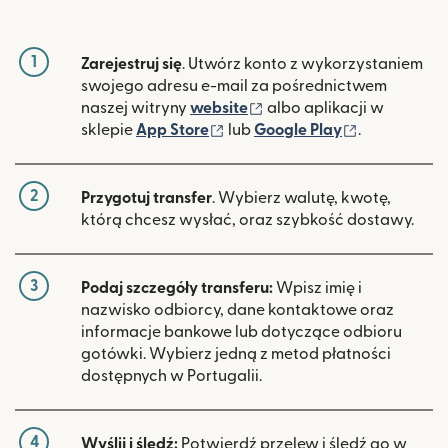
1
Zarejestruj się
. Utwórz konto z wykorzystaniem
swojego adresu e-mail za pośrednictwem
(otwiera się w nowym ok
naszej witryny
website
albo aplikacji w
(otwiera się w nowym oknie)
(otwiera si
sklepie
App Store
lub
Google Play
.
2
Przygotuj transfer
. Wybierz walutę, kwotę,
którą chcesz wysłać, oraz szybkość dostawy.
3
Podaj szczegóły transferu:
Wpisz imię i
nazwisko odbiorcy, dane kontaktowe oraz
informacje bankowe lub dotyczące odbioru
gotówki. Wybierz jedną z metod płatności
dostępnych w Portugalii.
4
Wyślij i śledź:
Potwierdź przelew i śledź go w