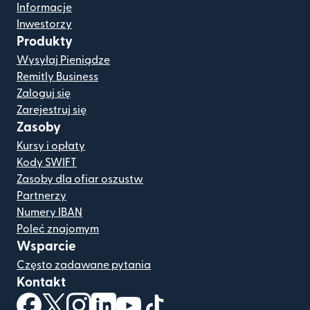
Informacje
Inwestorzy
Produkty
Wysyłaj Pieniądze
Remitly Business
Zaloguj się
Zarejestruj się
Zasoby
Kursy i opłaty
Kody SWIFT
Zasoby dla ofiar oszustw
Partnerzy
Numery IBAN
Poleć znajomym
Wsparcie
Często zadawane pytania
Kontakt
(otwiera się w nowym oknie)
(otwiera się w nowym oknie)
(otwiera się w nowym oknie)
(otwiera się w nowym oknie)
(otwiera się w nowym oknie)
(otwiera się w nowym oknie