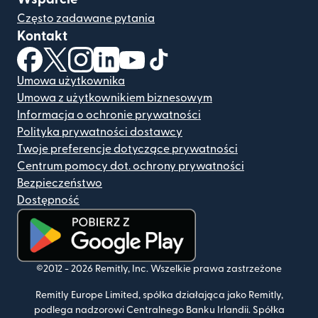
Często zadawane pytania
Kontakt
(otwiera się w nowym oknie)
(otwiera się w nowym oknie)
(otwiera się w nowym oknie)
(otwiera się w nowym oknie)
(otwiera się w nowym oknie)
(otwiera się w nowym oknie
Umowa użytkownika
Umowa z użytkownikiem biznesowym
Informacja o ochronie prywatności
Polityka prywatności dostawcy
Twoje preferencje dotyczące prywatności
Centrum pomocy dot. ochrony prywatności
Bezpieczeństwo
Dostępność
(otwiera się w nowym oknie)
©2012 -
2026
Remitly, Inc.
Wszelkie prawa zastrzeżone
Remitly Europe Limited, spółka działająca jako Remitly,
podlega nadzorowi Centralnego Banku Irlandii. Spółka