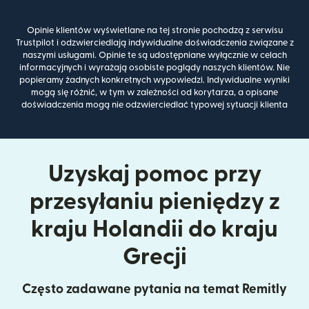
Opinie klientów wyświetlane na tej stronie pochodzą z serwisu
Trustpilot i odzwierciedlają indywidualne doświadczenia związane z
naszymi usługami. Opinie te są udostępniane wyłącznie w celach
informacyjnych i wyrażają osobiste poglądy naszych klientów. Nie
popieramy żadnych konkretnych wypowiedzi. Indywidualne wyniki
mogą się różnić, w tym w zależności od korytarza, a opisane
doświadczenia mogą nie odzwierciedlać typowej sytuacji klienta
Uzyskaj pomoc przy
przesyłaniu pieniędzy z
kraju Holandii do kraju
Grecji
Często zadawane pytania na temat Remitly