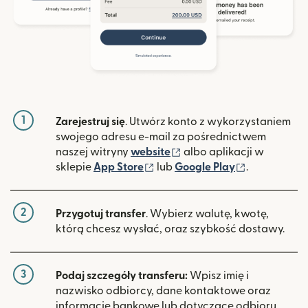
1
Zarejestruj się
. Utwórz konto z wykorzystaniem
swojego adresu e-mail za pośrednictwem
(otwiera się w nowym ok
naszej witryny
website
albo aplikacji w
(otwiera się w nowym oknie)
(otwiera si
sklepie
App Store
lub
Google Play
.
2
Przygotuj transfer
. Wybierz walutę, kwotę,
którą chcesz wysłać, oraz szybkość dostawy.
3
Podaj szczegóły transferu:
Wpisz imię i
nazwisko odbiorcy, dane kontaktowe oraz
informacje bankowe lub dotyczące odbioru