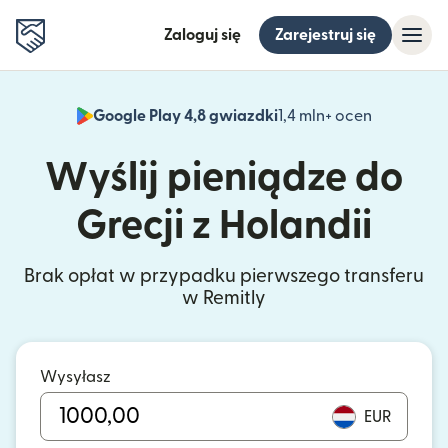
Zaloguj się
Zarejestruj się
Google Play 4,8 gwiazdki
1,4 mln+ ocen
(otwiera 
Wyślij pieniądze do
Grecji z Holandii
Brak opłat w przypadku pierwszego transferu
w Remitly
Wysyłasz
EUR