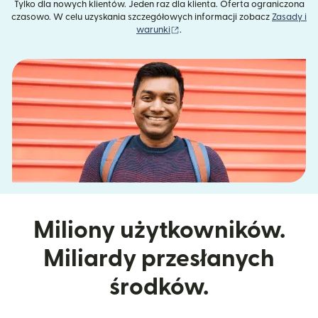
Tylko dla nowych klientów. Jeden raz dla klienta. Oferta ograniczona
czasowo. W celu uzyskania szczegółowych informacji zobacz
Zasady i
(otwiera się w nowym oknie)
warunki
.
Miliony użytkowników.
Miliardy przesłanych
środków.