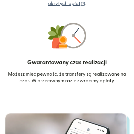
(otwiera się w nowym 
ukrytych opłat
.
Gwarantowany czas realizacji
Możesz mieć pewność, że transfery są realizowane na
czas. W przeciwnym razie zwrócimy opłaty.