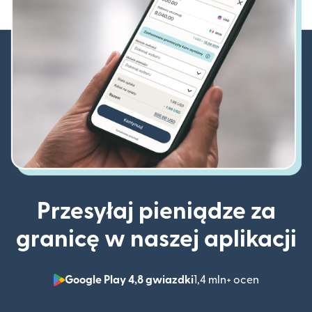
Przesyłaj pieniądze za
granicę w naszej aplikacji
Google Play 4,8 gwiazdki
1,4 mln+ ocen
(otwiera 