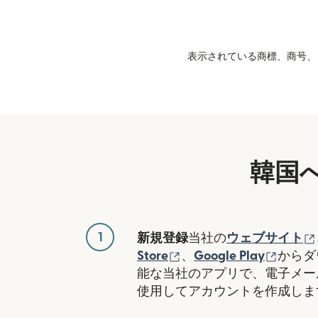
表示されている商標、商号、ロ
韓国
1
新規登録
当社の
ウェブサイト
（別ウィンドウで開き
（別ウ
Store
、
Google Play
からダ
能な当社のアプリで、電子メー
使用してアカウントを作成しま