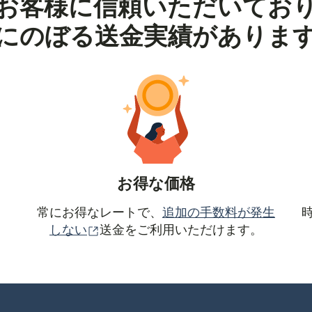
お客様に信頼いただいてお
にのぼる送金実績がありま
お得な価格
常にお得なレートで、
追加の手数料が発生
（別ウィンドウで開きます）
しない
送金をご利用いただけます。