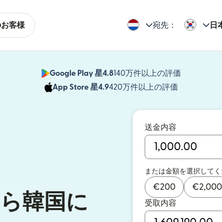
のお客様
宛先：
日
Google Play 星4.8
140万件以上の評価
（別ウィン
App Store 星4.9
420万件以上の評価
（別ウィン
送金内容
または金額を選択してく
€
200
€
2,000
ら韓国に
受取内容