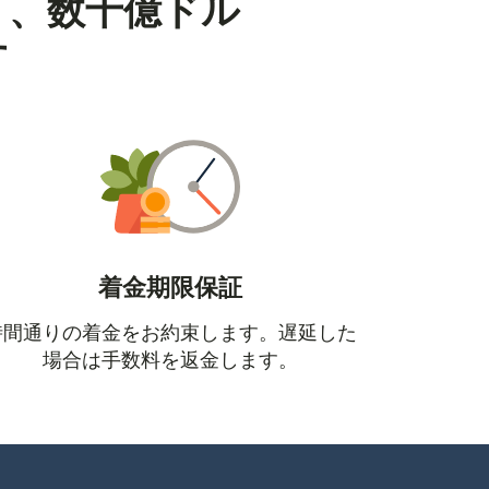
り、数十億ドル
す
着金期限保証
時間通りの着金をお約束します。遅延した
場合は手数料を返金します。