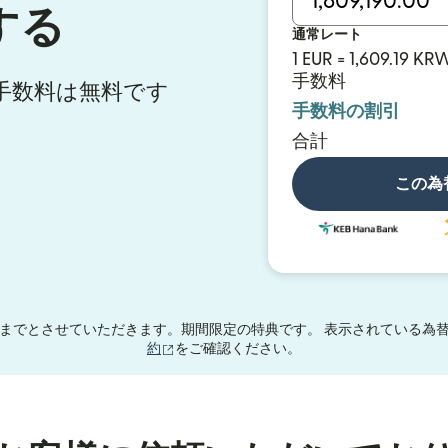
する
通常レート
1 EUR = 1,609.19 KR
手数料
送金手数料は無料です
手数料の割引
合計
この為
までとさせていただきます。期間限定の特典です。 表示されている為替
（別ウィンドウで開きます）
約
をご確認ください。