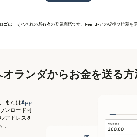
ゴは、それぞれの所有者の登録商標です。Remitlyとの提携や推薦
へオランダからお金を送る方
（別ウィンドウで開きます）
、または
App
ます）
ィンドウで開きます）
ウンロード可
ルアドレスを
す。