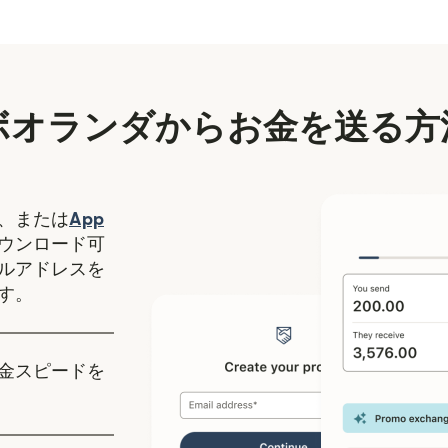
ボオランダからお金を送る方
（別ウィンドウで開きます）
、または
App
ます）
ィンドウで開きます）
ウンロード可
ルアドレスを
す。
金スピードを