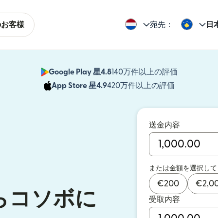
のお客様
宛先：
日
Google Play 星4.8
140万件以上の評価
（別ウィン
App Store 星4.9
420万件以上の評価
（別ウィン
送金内容
または金額を選択して
€
200
€
2,0
らコソボに
受取内容