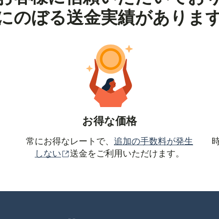
にのぼる送金実績がありま
お得な価格
常にお得なレートで、
追加の手数料が発生
（別ウィンドウで開きます）
しない
送金をご利用いただけます。