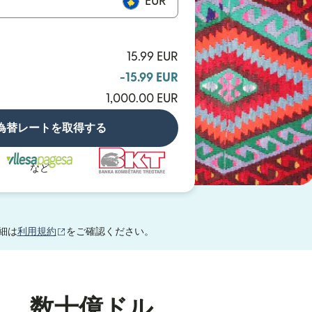
EUR
15.99 EUR
-15.99 EUR
1,000.00 EUR
為替レートを取得する
など
（別ウィンドウで開きます）
細は
利用規約
をご確認ください。
り、数十億ドル