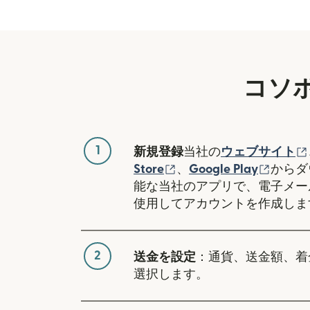
コソ
1
新規登録
当社の
ウェブサイト
（別ウィンドウで開き
（別ウ
Store
、
Google Play
からダ
能な当社のアプリで、電子メー
使用してアカウントを作成しま
2
送金を設定
：通貨、送金額、着
選択します。