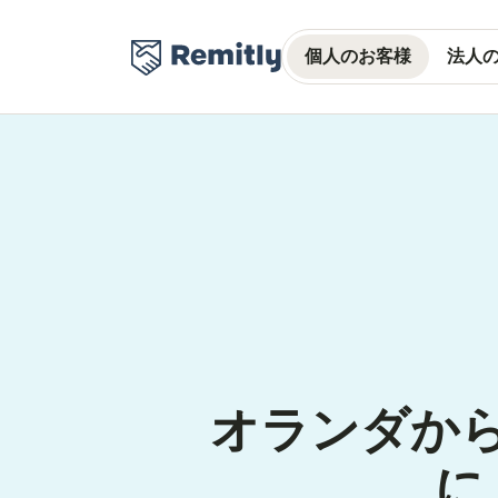
個人のお客様
法人
オランダか
に