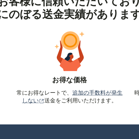
お客様に信頼いただいてお
にのぼる送金実績がありま
お得な価格
常にお得なレートで、
追加の手数料が発生
（別ウィンドウで開きます）
しない
送金をご利用いただけます。