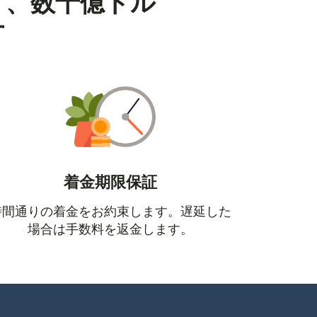
り、数十億ドル
す
着金期限保証
時間通りの着金をお約束します。遅延した
場合は手数料を返金します。