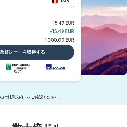
EUR
15.49 EUR
-15.49 EUR
1,000.00 EUR
為替レートを取得する
など
（別ウィンドウで開きます）
細は
利用規約
をご確認ください。