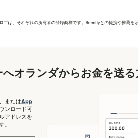
ゴは、それぞれの所有者の登録商標です。Remitlyとの提携や推薦
ーへオランダからお金を送る
（別ウィンドウで開きます）
、または
App
ます）
ィンドウで開きます）
ウンロード可
ルアドレスを
す。