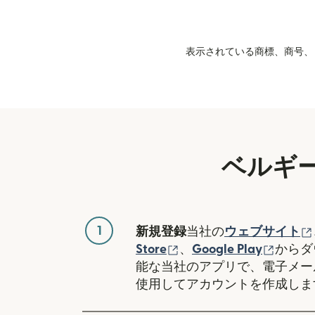
表示されている商標、商号、ロ
ベルギ
1
新規登録
当社の
ウェブサイト
（別ウィンドウで開き
（別ウ
Store
、
Google Play
からダ
能な当社のアプリで、電子メー
使用してアカウントを作成しま