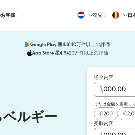
のお客様
宛先：
日
Google Play 星4.8
140万件以上の評価
（別ウィン
App Store 星4.9
420万件以上の評価
（別ウィン
送金内容
または金額を選択し
らベルギー
€
200
€
2,
受取内容