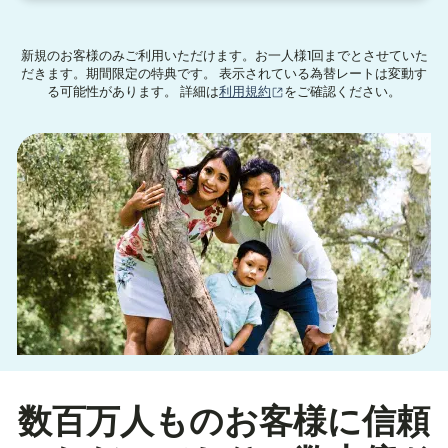
新規のお客様のみご利用いただけます。お一人様1回までとさせていた
だきます。期間限定の特典です。 表示されている為替レートは変動す
（別ウィンドウで開きます
る可能性があります。 詳細は
利用規約
をご確認ください。
数百万人ものお客様に信頼