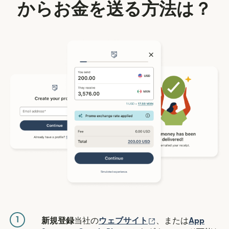
からお金を送る方法は？
1
（別ウィンドウで開
新規登録
当社の
ウェブサイト
、または
App