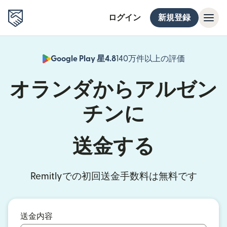
ログイン
新規登録
Google Play 星4.8
140万件以上の評価
（別ウィン
オランダからアルゼン
チンに
送金する
Remitlyでの初回送金手数料は無料です
送金内容