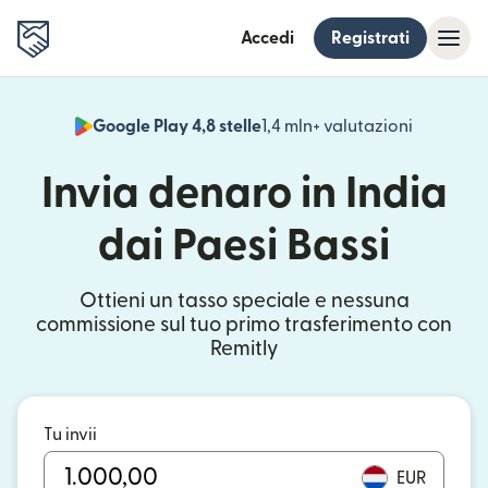
Accedi
Registrati
Google Play 4,8 stelle
1,4 mln+ valutazioni
(si apre i
Invia denaro in India
dai Paesi Bassi
Ottieni un tasso speciale e nessuna
commissione sul tuo primo trasferimento con
Remitly
Tu invii
EUR