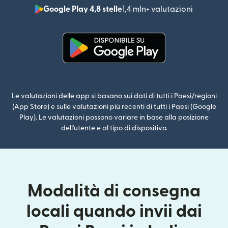
Google Play 4,8 stelle
1,4 mln+ valutazioni
(si apre i
(si apre in una nuova finestra)
Le valutazioni delle app si basano sui dati di tutti i Paesi/regioni
(App Store) e sulle valutazioni più recenti di tutti i Paesi (Google
Play). Le valutazioni possono variare in base alla posizione
dell'utente e al tipo di dispositivo.
Modalità di consegna
locali quando invii dai