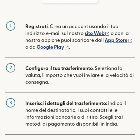
1
Registrati
. Crea un account usando il tuo
(si apre in un
indirizzo e-mail sul nostro
sito Web
o con la
(si
nostra app che puoi scaricare dall'
App Store
(si apre in una nuova finestra)
o da
Google Play
.
2
Configura il tuo trasferimento
. Seleziona la
valuta, l'importo che vuoi inviare e la velocità di
consegna.
3
Inserisci i dettagli del trasferimento:
indica il
nome del destinatario, i suoi contatti e le
informazioni bancarie o di ritiro. Scegli tra i
metodi di pagamento disponibili in India.