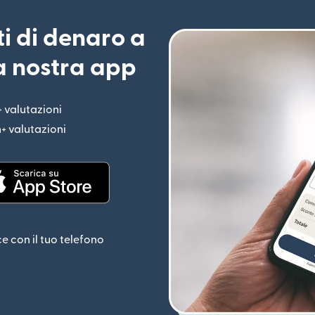
ti di denaro a
la nostra app
+ valutazioni
(si apre in una nuova finestra)
n+ valutazioni
(si apre in una nuova finestra)
estra)
(si apre in una nuova finestra)
ce con il tuo telefono