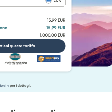
EUR
o
15,99 EUR
ione
-15,99 EUR
1.000,00 EUR
tieni questa tariffa
e altro ancora
(si apre in una nuova finestra)
ioni
per i dettagli.