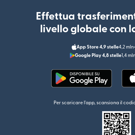
Effettua trasferimen
livello globale con 
App Store 4,9 stelle
4,2 mln
Google Play 4,8 stelle
1,4 ml
(si apre in una nuova fin
Per scaricare l'app, scansiona il codi