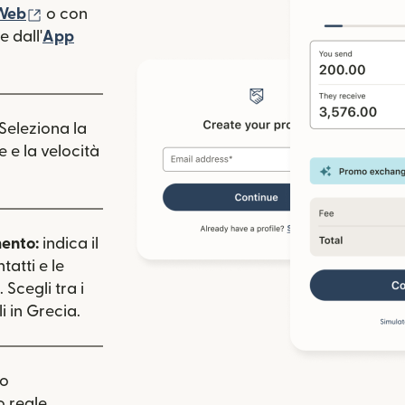
(si apre in una nuova finestra)
 Web
o con
 dall'
App
estra)
apre in una nuova finestra)
 Seleziona la
e e la velocità
mento:
indica il
tatti e le
 Scegli tra i
 in Grecia.
uo
 reale.