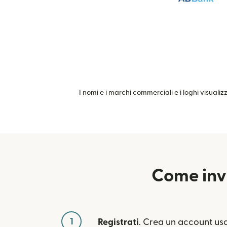
I nomi e i marchi commerciali e i loghi visualiz
Come invi
1
Registrati
. Crea un account usa