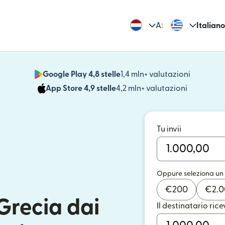
A:
Italiano
Google Play 4,8 stelle
1,4 mln+ valutazioni
(si apre i
App Store 4,9 stelle
4,2 mln+ valutazioni
(si apre in
Tu invii
Oppure seleziona un
€
200
€
2.
Grecia dai
Il destinatario rice