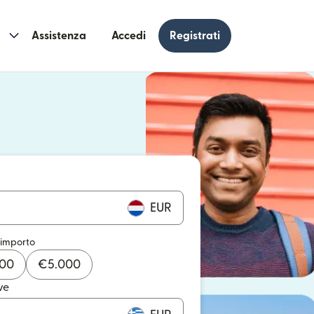
Assistenza
Accedi
Registrati
n una nuova finestra)
 una nuova finestra)
EUR
 importo
000
€
5.000
ve