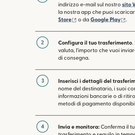
indirizzo e-mail sul nostro
sito
la nostra app che puoi scaricare
(si apre in una nuova fin
(si 
Store
o da
Google Play
.
2
Configura il tuo trasferimento
.
valuta, l'importo che vuoi inviar
di consegna.
3
Inserisci i dettagli del trasferi
nome del destinatario, i suoi con
informazioni bancarie o di ritiro.
metodi di pagamento disponibili
4
Invia e monitora:
Conferma il t
trasferimento e seguilo in tempo