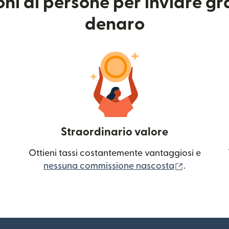
ioni di persone per inviare g
denaro
Straordinario valore
Ottieni tassi costantemente vantaggiosi e
(si apre in
nessuna commissione nascosta
.