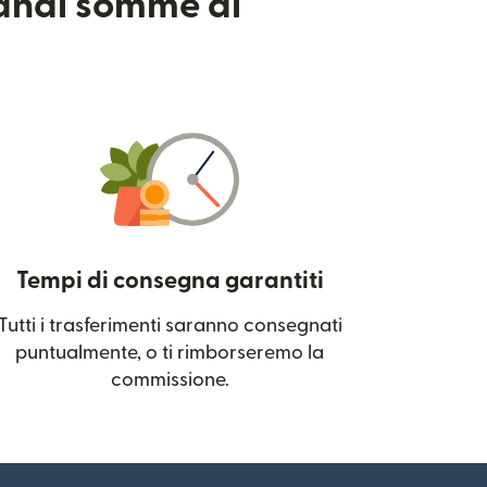
randi somme di
Tempi di consegna garantiti
Tutti i trasferimenti saranno consegnati
 una nuova finestra)
puntualmente, o ti rimborseremo la
commissione.