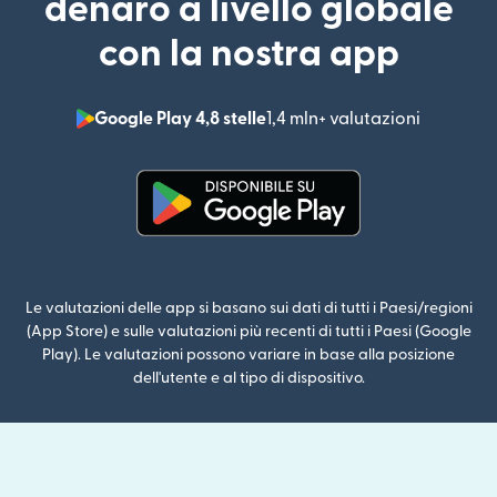
denaro a livello globale
con la nostra app
Google Play 4,8 stelle
1,4 mln+ valutazioni
(si apre i
(si apre in una nuova finestra)
Le valutazioni delle app si basano sui dati di tutti i Paesi/regioni
(App Store) e sulle valutazioni più recenti di tutti i Paesi (Google
Play). Le valutazioni possono variare in base alla posizione
dell'utente e al tipo di dispositivo.