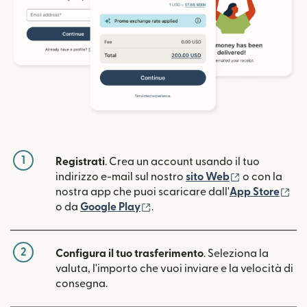
1
Registrati
. Crea un account usando il tuo
(si apre in un
indirizzo e-mail sul nostro
sito Web
o con la
(si
nostra app che puoi scaricare dall'
App Store
(si apre in una nuova finestra)
o da
Google Play
.
2
Configura il tuo trasferimento
. Seleziona la
valuta, l'importo che vuoi inviare e la velocità di
consegna.