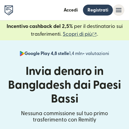
Accedi
Registrati
Incentivo cashback del 2,5%
per il destinatario sui
(si apre in un
trasferimenti.
Scopri di più
.
Google Play 4,8 stelle
1,4 mln+ valutazioni
(si apre i
Invia denaro in
Bangladesh dai Paesi
Bassi
Nessuna commissione sul tuo primo
trasferimento con Remitly