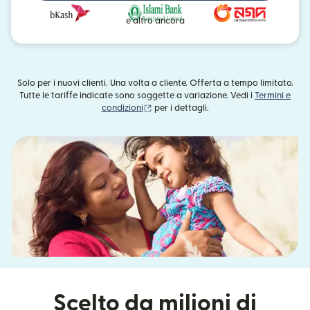
e altro ancora
Solo per i nuovi clienti. Una volta a cliente. Offerta a tempo limitato.
Tutte le tariffe indicate sono soggette a variazione. Vedi i
Termini e
(si apre in una nuova finestra)
condizioni
per i dettagli.
Scelto da milioni di