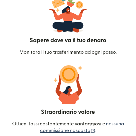
Sapere dove va il tuo denaro
Monitora il tuo trasferimento ad ogni passo.
Straordinario valore
Ottieni tassi costantemente vantaggiosi e
nessuna
(si apre in una nuo
commissione nascosta
.