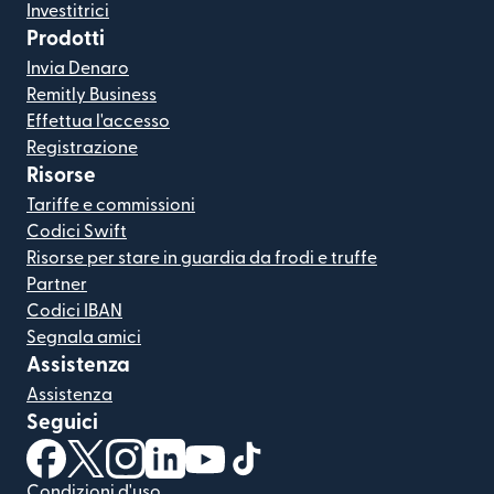
Investitrici
Prodotti
Invia Denaro
Remitly Business
Effettua l'accesso
Registrazione
Risorse
Tariffe e commissioni
Codici Swift
Risorse per stare in guardia da frodi e truffe
Partner
Codici IBAN
Segnala amici
Assistenza
Assistenza
Seguici
(si apre in una nuova finestra)
(si apre in una nuova finestra)
(si apre in una nuova finestra)
(si apre in una nuova finestra)
(si apre in una nuova finestra)
(si apre in una nuova finestra
Condizioni d'uso