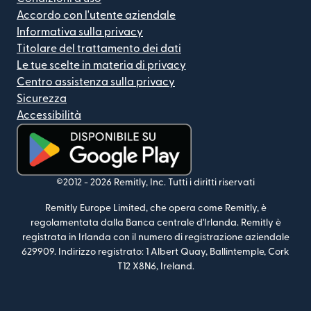
Accordo con l'utente aziendale
Informativa sulla privacy
Titolare del trattamento dei dati
Le tue scelte in materia di privacy
Centro assistenza sulla privacy
Sicurezza
Accessibilità
(si apre in una nuova finestra)
©2012 -
2026
Remitly, Inc.
Tutti i diritti riservati
Remitly Europe Limited, che opera come Remitly, è
regolamentata dalla Banca centrale d'Irlanda. Remitly è
registrata in Irlanda con il numero di registrazione aziendale
629909. Indirizzo registrato: 1 Albert Quay, Ballintemple, Cork
T12 X8N6, Ireland.