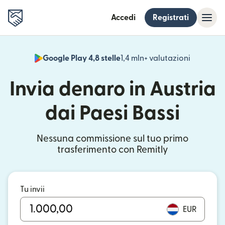
Accedi
Registrati
Google Play 4,8 stelle
1,4 mln+ valutazioni
(si apre i
Invia denaro in Austria
dai Paesi Bassi
Nessuna commissione sul tuo primo
trasferimento con Remitly
Tu invii
EUR