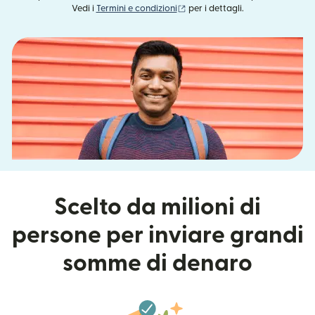
(si apre in una nuova finestra)
Vedi i
Termini e condizioni
per i dettagli.
Scelto da milioni di
persone per inviare grandi
somme di denaro