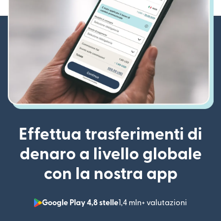
Effettua trasferimenti di
denaro a livello globale
con la nostra app
Google Play 4,8 stelle
1,4 mln+ valutazioni
(si apre i