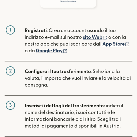
1
Registrati
. Crea un account usando il tuo
(si apre in un
indirizzo e-mail sul nostro
sito Web
o con la
(si
nostra app che puoi scaricare dall'
App Store
(si apre in una nuova finestra)
o da
Google Play
.
2
Configura il tuo trasferimento
. Seleziona la
valuta, l'importo che vuoi inviare e la velocità di
consegna.
3
Inserisci i dettagli del trasferimento:
indica il
nome del destinatario, i suoi contatti e le
informazioni bancarie o di ritiro. Scegli tra i
metodi di pagamento disponibili in Austria.