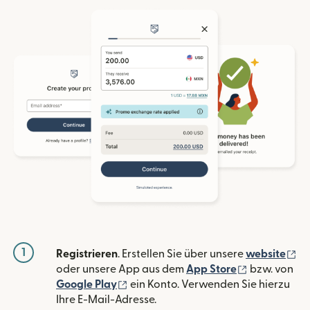
1
(w
Registrieren
. Erstellen Sie über unsere
website
(wird in ein
oder unsere App aus dem
App Store
bzw. von
(wird in einem neuen Fenster geöffn
Google Play
ein Konto. Verwenden Sie hierzu
Ihre E-Mail-Adresse.