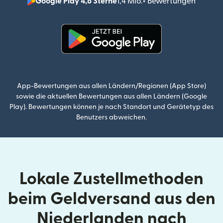
Google Play 4,8 Sterne
1,4 Mio.+ Bewertungen
(wird i
(wird in einem neuen Fenster g
App-Bewertungen aus allen Ländern/Regionen (App Store)
sowie die aktuellen Bewertungen aus allen Ländern (Google
Play). Bewertungen können je nach Standort und Gerätetyp des
Benutzers abweichen.
Lokale Zustellmethoden
beim Geldversand aus den
Niederlanden nach