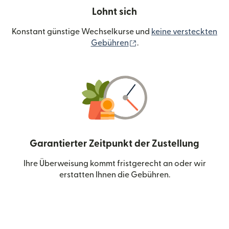
Lohnt sich
Konstant günstige Wechselkurse und
keine versteckten
(wird in einem neuen Fen
Gebühren
.
Garantierter Zeitpunkt der Zustellung
Ihre Überweisung kommt fristgerecht an oder wir
erstatten Ihnen die Gebühren.