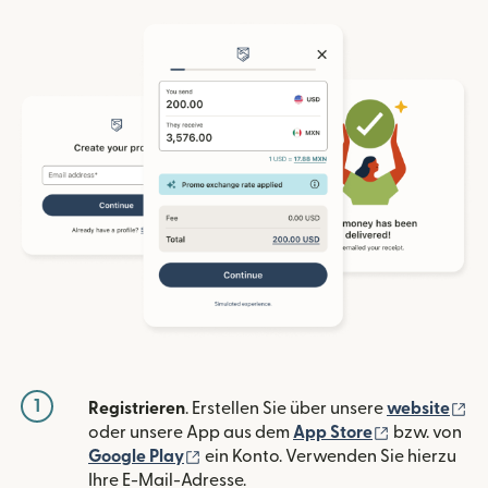
1
(w
Registrieren
. Erstellen Sie über unsere
website
(wird in ein
oder unsere App aus dem
App Store
bzw. von
(wird in einem neuen Fenster geöffn
Google Play
ein Konto. Verwenden Sie hierzu
Ihre E-Mail-Adresse.