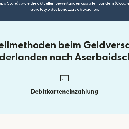
p Store) sowie die aktuellen Bewertungen aus allen Ländern (Google
Gerätetyp des Benutzers abweichen.
tellmethoden beim Geldvers
derlanden nach Aserbaids
Debitkarteneinzahlung