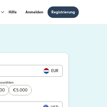
Hilfe
Anmelden
Registrierung
n einem neuen Fenster geöffnet)
 einem neuen Fenster geöffnet)
EUR
uswählen
000
€
5.000