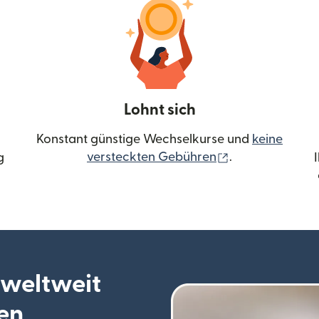
Lohnt sich
Konstant günstige Wechselkurse und
keine
(wird in einem 
versteckten Gebühren
.
g
 weltweit
en