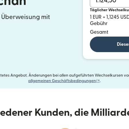
chan
Täglicher Wechselku
e Überweisung mit
1 EUR = 1,1245 US
Gebühr
Gesamt
Diese
istetes Angebot. Änderungen bei allen aufgeführten Wechselkursen vorb
(wird in einem 
allgemeinen Geschäftsbedingungen
.
riedener Kunden, die Milliar