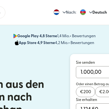
n
Nach:
Deutsch
Google Play 4,8 Sterne
1,4 Mio.+ Bewertungen
(wird i
App Store 4,9 Sterne
4,2 Mio.+ Bewertungen
(wird in
Sie senden
 aus den
Oder einen Betrag a
€
200
€
2.
n nach
Sie erhalten