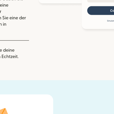
eine
r
 Sie eine der
 in
e deine
 Echtzeit.