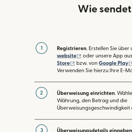
Wie sendet
1
Registrieren
. Erstellen Sie über
(wird in einem neuen
website
oder unsere App au
(wird in einem neuen Fe
Store
bzw. von
Google Play
Verwenden Sie hierzu Ihre E-Ma
2
Überweisung einrichten
. Wähle
Währung, den Betrag und die
Überweisungsgeschwindigkeit 
3
Überweisungsdetails eingeben