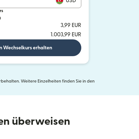
USD
rs
D
3,99 EUR
1.003,99 EUR
n Wechselkurs erhalten
ehalten. Weitere Einzelheiten finden Sie in den
neuen Fenster geöffnet)
den überweisen