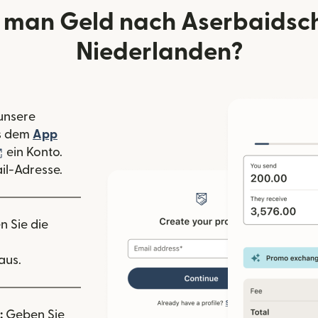
 man Geld nach Aserbaidsc
Niederlanden?
 unsere
 Fenster geöffnet)
s dem
App
nster geöffnet)
(wird in einem neuen Fenster geöffnet)
ein Konto.
il-Adresse.
n Sie die
aus.
:
Geben Sie