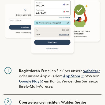
1
(w
Registrieren
. Erstellen Sie über unsere
website
(wird in ein
oder unsere App aus dem
App Store
bzw. von
(wird in einem neuen Fenster geöffn
Google Play
ein Konto. Verwenden Sie hierzu
Ihre E-Mail-Adresse.
2
Überweisung einrichten
. Wählen Sie die