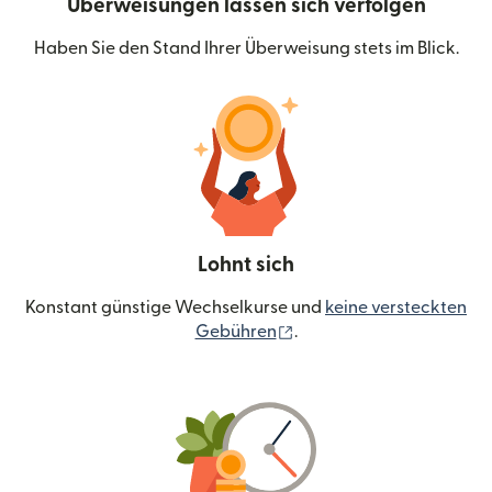
Überweisungen lassen sich verfolgen
Haben Sie den Stand Ihrer Überweisung stets im Blick.
Lohnt sich
Konstant günstige Wechselkurse und
keine versteckten
(wird in einem neuen Fen
Gebühren
.