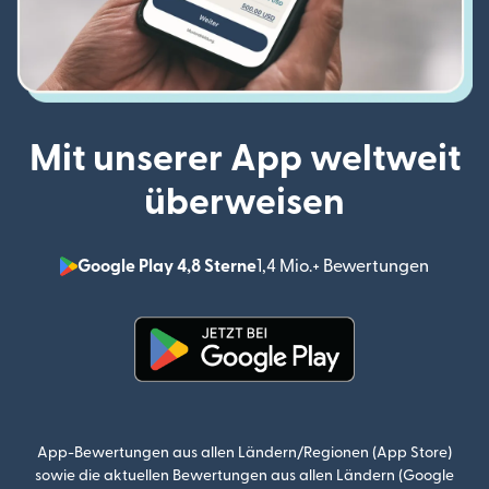
Mit unserer App weltweit
überweisen
Google Play 4,8 Sterne
1,4 Mio.+ Bewertungen
(wird i
(wird in einem neuen Fenster g
App-Bewertungen aus allen Ländern/Regionen (App Store)
sowie die aktuellen Bewertungen aus allen Ländern (Google