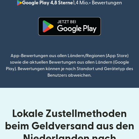
Google Play 4,8 Sterne
1,4 Mio.+ Bewertungen
(wird i
(wird in einem neuen Fenster g
App-Bewertungen aus allen Ländern/Regionen (App Store)
sowie die aktuellen Bewertungen aus allen Ländern (Google
Play). Bewertungen können je nach Standort und Gerätetyp des
Benutzers abweichen.
Lokale Zustellmethoden
beim Geldversand aus den
Niederlanden nach