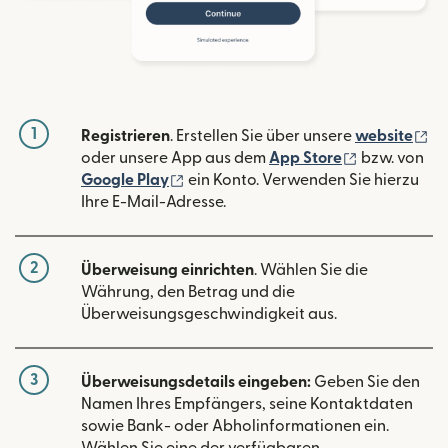
1
(w
Registrieren
. Erstellen Sie über unsere
website
(wird in ein
oder unsere App aus dem
App Store
bzw. von
(wird in einem neuen Fenster geöffn
Google Play
ein Konto. Verwenden Sie hierzu
Ihre E-Mail-Adresse.
2
Überweisung einrichten
. Wählen Sie die
Währung, den Betrag und die
Überweisungsgeschwindigkeit aus.
3
Überweisungsdetails eingeben:
Geben Sie den
Namen Ihres Empfängers, seine Kontaktdaten
sowie Bank- oder Abholinformationen ein.