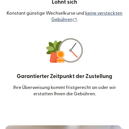
Lohnt sich
Konstant günstige Wechselkurse und
keine versteckten
(wird in einem neuen Fen
Gebühren
.
Garantierter Zeitpunkt der Zustellung
Ihre Überweisung kommt fristgerecht an oder wir
erstatten Ihnen die Gebühren.