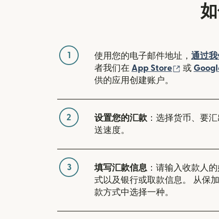
如
1
使用您的电子邮件地址，
通过我
（在新窗
者我们在
App Store
或
Googl
供的应用创建账户。
2
设置您的汇款
：选择货币、要汇
送速度。
3
填写汇款信息
：请输入收款人的
式以及银行或取款信息。 从保
款方式中选择一种。