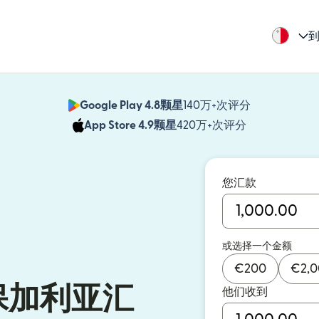
到
Google Play 4.8颗星
140万+次评分
（在新窗口中
App Store 4.9颗星
420万+次评分
（在新窗口中
您汇款
或选择一个金额
€
200
€
2,
保加利亚汇
他们收到