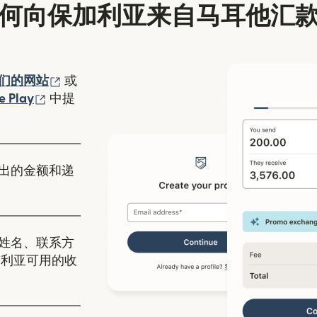
何向保加利亚来自马耳他汇
（在新窗口中打开）
们的网站
或
口中打开）
（在新窗口中打开）
e Play
中提
出的金额和递
姓名、联系方
加利亚可用的收