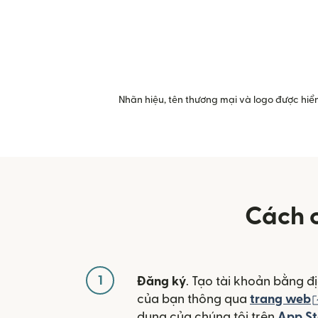
Nhãn hiệu, tên thương mại và logo được hiển
Cách 
1
Đăng ký
. Tạo tài khoản bằng đị
của bạn thông qua
trang web
dụng của chúng tôi trên
App St