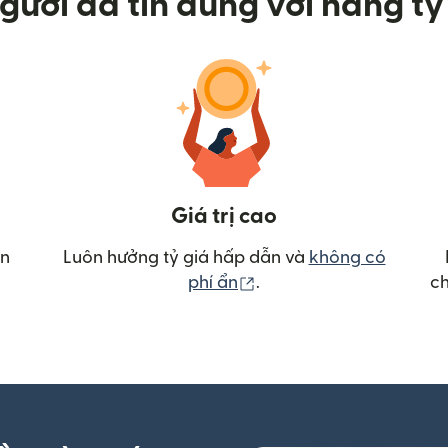
gười đã tin dùng với hàng tỷ 
Giá trị cao
ển
Luôn hưởng tỷ giá hấp dẫn và
không có
(mở trong cửa sổ mới)
phí ẩn
.
ch