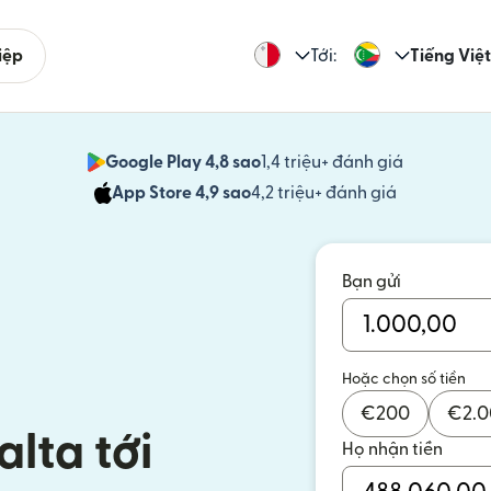
iệp
Tới:
Tiếng Việt
Google Play 4,8 sao
1,4 triệu+ đánh giá
(mở trong 
App Store 4,9 sao
4,2 triệu+ đánh giá
(mở trong c
Bạn gửi
Hoặc chọn số tiền
€
200
€
2.
alta tới
Họ nhận tiền