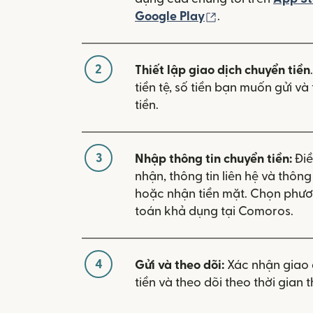
(mở trong cửa sổ
Google Play
.
2
Thiết lập giao dịch chuyển tiền
tiền tệ, số tiền bạn muốn gửi v
tiền.
3
Nhập thông tin chuyển tiền:
Điề
nhận, thông tin liên hệ và thôn
hoặc nhận tiền mặt. Chọn phươ
toán khả dụng tại Comoros.
4
Gửi và theo dõi:
Xác nhận giao 
tiền và theo dõi theo thời gian t