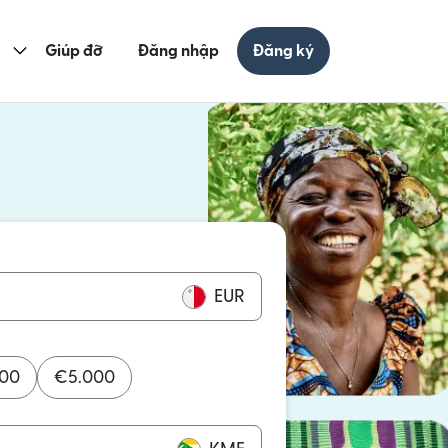
Giúp đỡ
Đăng nhập
Đăng ký
cửa sổ mới)
ửa sổ mới)
EUR
000
€
5.000