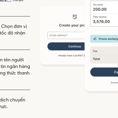
 mới)
. Chọn đơn vị
à tốc độ nhận
n tên người
g tin ngân hàng
ng thức thanh
dịch chuyển
hực.