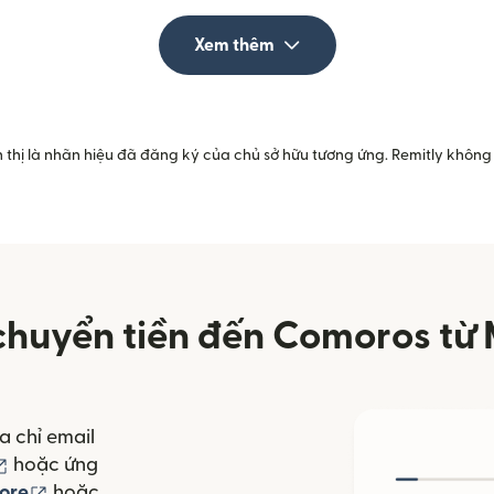
Xem thêm
 thị là nhãn hiệu đã đăng ký của chủ sở hữu tương ứng. Remitly không 
chuyển tiền đến Comoros từ 
a chỉ email
(mở trong cửa sổ mới)
hoặc ứng
(mở trong cửa sổ mới)
ore
hoặc