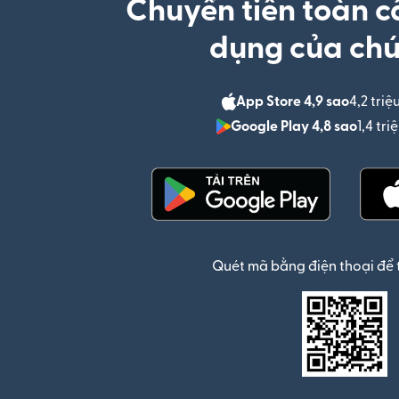
Chuyển tiền toàn c
dụng của chú
App Store 4,9 sao
4,2 triệ
Google Play 4,8 sao
1,4 tr
(mở trong cửa sổ mới)
Quét mã bằng điện thoại để 