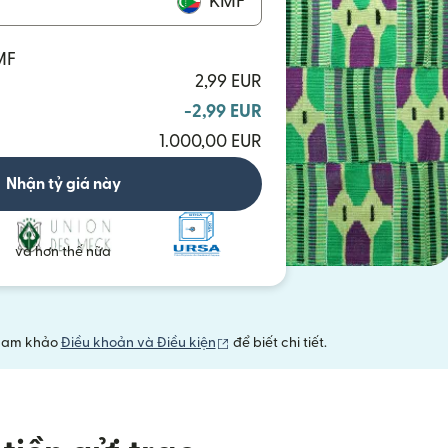
KMF
MF
2,99 EUR
-2,99 EUR
1.000,00 EUR
Nhận tỷ giá này
và hơn thế nữa
(mở trong cửa sổ mới)
 Tham khảo
Điều khoản và Điều kiện
để biết chi tiết.