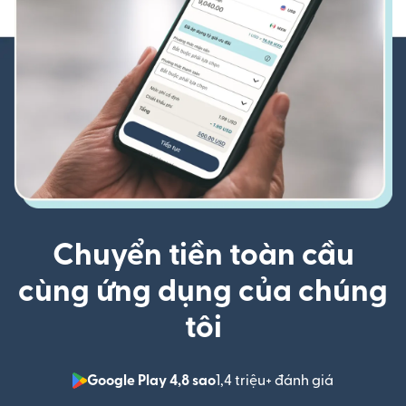
Chuyển tiền toàn cầu
cùng ứng dụng của chúng
tôi
Google Play 4,8 sao
1,4 triệu+ đánh giá
(mở trong 