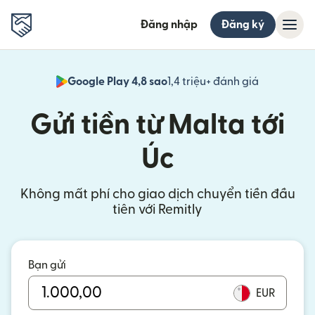
Đăng nhập
Đăng ký
Google Play 4,8 sao
1,4 triệu+ đánh giá
(mở trong 
Gửi tiền từ Malta tới
Úc
Không mất phí cho giao dịch chuyển tiền đầu
tiên với Remitly
Bạn gửi
EUR