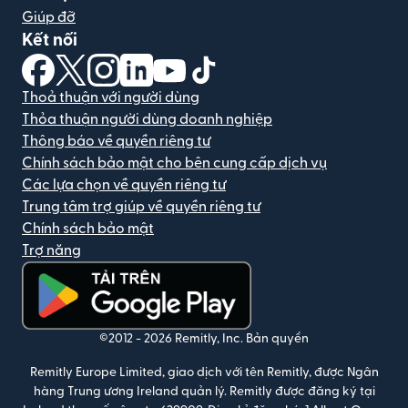
Giúp đỡ
Kết nối
(mở trong cửa sổ mới)
(mở trong cửa sổ mới)
(mở trong cửa sổ mới)
(mở trong cửa sổ mới)
(mở trong cửa sổ mới)
(mở trong cửa sổ mới)
Thoả thuận với người dùng
Thỏa thuận người dùng doanh nghiệp
Thông báo về quyền riêng tư
Chính sách bảo mật cho bên cung cấp dịch vụ
Các lựa chọn về quyền riêng tư
Trung tâm trợ giúp về quyền riêng tư
Chính sách bảo mật
Trợ năng
(mở trong cửa sổ mới)
©2012 -
2026
Remitly, Inc.
Bản quyền
Remitly Europe Limited, giao dịch với tên Remitly, được Ngân
hàng Trung ương Ireland quản lý. Remitly được đăng ký tại