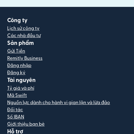
Công ty
Lịch sử công ty
Các nhà đầu tư
Sản phẩm
Gửi Tiền
Remitly Business
Đăng nhập
Đăng ký
Tài nguyên
Tỷ giá và phí
Mã Swift
Nguồn lực dành cho hành vi gian lận và lừa đảo
Đối tác
Số IBAN
Giới thiệu bạn bè
Hỗ trợ