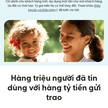
Chỉ dành cho khách hàng mới. Áp dụng một lần cho mỗi khách hàng.
Ưu đãi có thời hạn. Tỷ giá hiển thị có thể thay đổi. Tham khảo
Điều
(mở trong cửa sổ mới)
khoản và Điều kiện
để biết chi tiết.
Hàng triệu người đã tin
dùng với hàng tỷ tiền gửi
trao