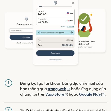
1
Đăng ký
. Tạo tài khoản bằng địa chỉ email của
(mở trong cửa sổ mới)
bạn thông qua
trang web
hoặc ứng dụng của
(mở trong cửa sổ mới)
(mở
chúng tôi trên
App Store
hoặc
Google Play
.
2