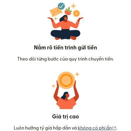
Nắm rõ tiến trình gửi tiền
Theo dõi từng bước của quy trình chuyển tiền.
Giá trị cao
(mở tr
Luôn hưởng tỷ giá hấp dẫn và
không có phí ẩn
.