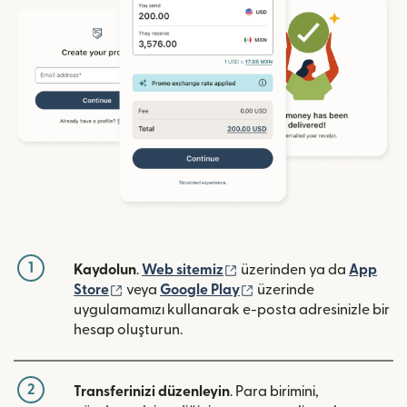
1
(yeni pencerede açılır)
Kaydolun
.
Web sitemiz
üzerinden ya da
App
(yeni pencerede açılır)
(yeni pencerede açılır)
Store
veya
Google Play
üzerinde
uygulamamızı kullanarak e-posta adresinizle bir
hesap oluşturun.
2
Transferinizi düzenleyin
. Para birimini,