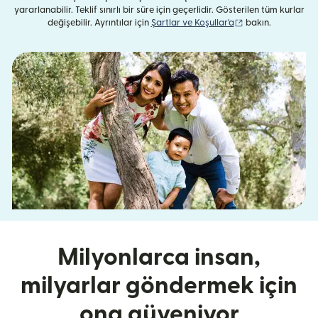
yararlanabilir. Teklif sınırlı bir süre için geçerlidir. Gösterilen tüm kurlar
(yeni pencerede aç
değişebilir. Ayrıntılar için
Şartlar ve Koşullar'a
bakın.
Milyonlarca insan,
milyarlar göndermek için
ona güveniyor