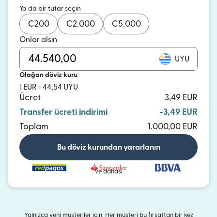
Ya da bir tutar seçin
€
200
€
2.000
€
5.000
Onlar alsın
UYU
Olağan döviz kuru
1 EUR = 44,54 UYU
Ücret
3,49 EUR
Transfer ücreti indirimi
-3,49 EUR
Toplam
1.000,00 EUR
Bu döviz kurundan yararlanın
ve dahası
Yalnızca yeni müşteriler için. Her müşteri bu fırsattan bir kez