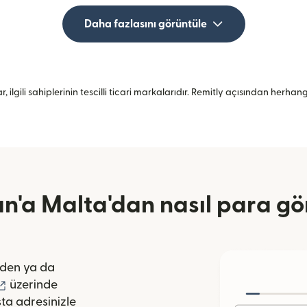
Daha fazlasını görüntüle
, ilgili sahiplerinin tescilli ticari markalarıdır. Remitly açısından herh
an'a Malta'dan nasıl para gön
pencerede açılır)
den ya da
lır)
(yeni pencerede açılır)
üzerinde
ta adresinizle