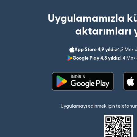
Uygulamamızla kü
aktarımları 
App Store 4,9 yıldız
4,2 Mn+ 
Google Play 4,8 yıldız
1,4 Mn+
(yeni pencerede açılır)
Uygulamayı edinmek için telefonun