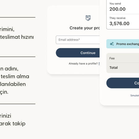
rimini,
teslimat hızını
ın adını,
a teslim alma
llanılabilen
çin.
inizi
arak takip