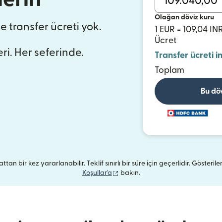
Olağan döviz kuru
de transfer ücreti yok.
1 EUR = 109,04 IN
Ücret
ri. Her seferinde.
Transfer ücreti i
Toplam
Bu dö
ttan bir kez yararlanabilir. Teklif sınırlı bir süre için geçerlidir. Gösterile
(yeni pencerede açılır)
Koşullar'a
bakın.