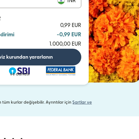
INR
R
0,99 EUR
ndirimi
-0,99 EUR
1.000,00 EUR
viz kurundan yararlanın
ve dahası
n tüm kurlar değişebilir. Ayrıntılar için
Şartlar ve