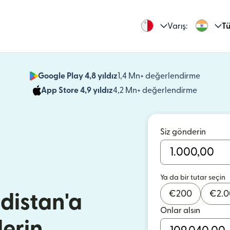
Varış:
Tü
Google Play 4,8 yıldız
1,4 Mn+ değerlendirme
(yeni pe
App Store 4,9 yıldız
4,2 Mn+ değerlendirme
(yeni pen
Siz gönderin
Ya da bir tutar seçin
€
200
€
2.
distan'a
Onlar alsın
erin