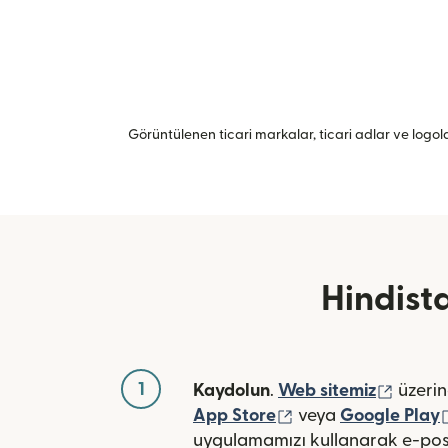
Görüntülenen ticari markalar, ticari adlar ve logolar
Hindist
1
(yeni 
Kaydolun
.
Web sitemiz
üzerin
(yeni pencerede açı
App Store
veya
Google Play
uygulamamızı kullanarak e-pos