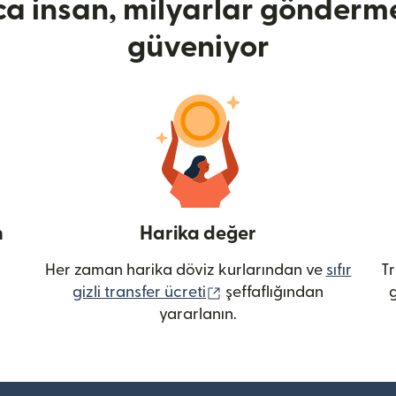
ca insan, milyarlar gönderme
güveniyor
n
Harika değer
Her zaman harika döviz kurlarından ve
sıfır
Tr
(yeni pencerede açılır)
gizli transfer ücreti
şeffaflığından
g
yararlanın.