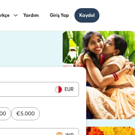
rkçe
Yardım
Giriş Yap
Kaydol
ncerede açılır)
cerede açılır)
EUR
000
€
5.000