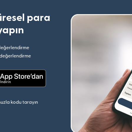
resel para
yapın
değerlendirme
(yeni pencerede açılır)
 değerlendirme
(yeni pencerede açılır)
(yeni pencerede açılır)
uzla kodu tarayın