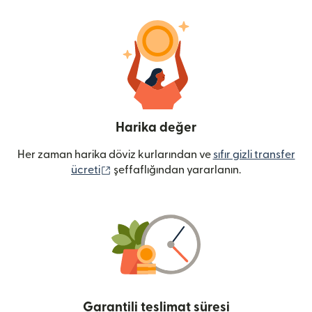
Harika değer
Her zaman harika döviz kurlarından ve
sıfır gizli transfer
(yeni pencerede açılır)
ücreti
şeffaflığından yararlanın.
Garantili teslimat süresi