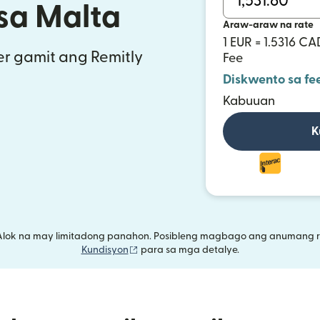
sa Malta
Araw-araw na rate
1 EUR = 1.5316 CA
r gamit ang Remitly
Fee
Diskwento sa fe
Kabuuan
K
Alok na may limitadong panahon. Posibleng magbago ang anumang r
(bubukas sa bagong window)
Kundisyon
para sa mga detalye.