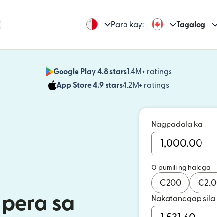
Para kay:
Tagalog
Google Play 4.8 stars
1.4M+ ratings
(bubukas sa
App Store 4.9 stars
4.2M+ ratings
(bubukas sa
Nagpadala ka
O pumili ng halaga
€
200
€
2,
pera sa
Nakatanggap sila