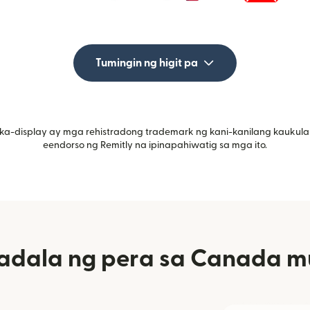
Tumingin ng higit pa
ka-display ay mga rehistradong trademark ng kani-kanilang kaukula
eendorso ng Remitly na ipinapahiwatig sa mga ito.
dala ng pera sa Canada mu