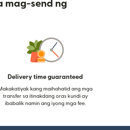
a mag-send ng
Delivery time guaranteed
Makakatiyak kang maihahatid ang mga
 bagong window)
transfer sa itinakdang oras kundi ay
ibabalik namin ang iyong mga fee.