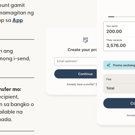
unt gamit
amamagitan ng
bagong window)
pp sa
App
indow)
as sa bagong window)
iin ang
mong i-send,
nsfer mo:
cipient,
on sa bangko o
ailable na
nada.