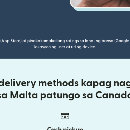
(App Store) at pinakakamakailang ratings sa lahat ng bansa (Google
lokasyon ng user at uri ng device.
 delivery methods kapag na
sa Malta patungo sa Canad
Cash pickup