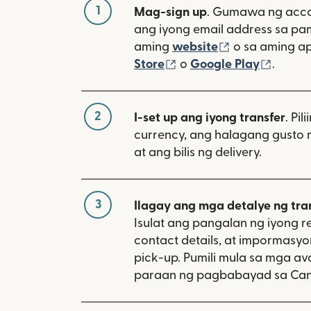
1
Mag-sign up
. Gumawa ng acco
ang iyong email address sa p
(bubukas sa 
aming
website
o sa aming a
(bubukas sa bagong w
(bubuk
Store
o
Google Play
.
2
I-set up ang iyong transfer
. Pil
currency, ang halagang gusto 
at ang bilis ng delivery.
3
Ilagay ang mga detalye ng tra
Isulat ang pangalan ng iyong re
contact details, at impormasy
pick-up. Pumili mula sa mga av
paraan ng pagbabayad sa Ca