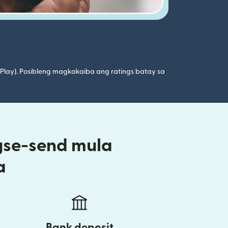
 Play). Posibleng magkakaiba ang ratings batay sa
gse-send mula
a
Bank deposit