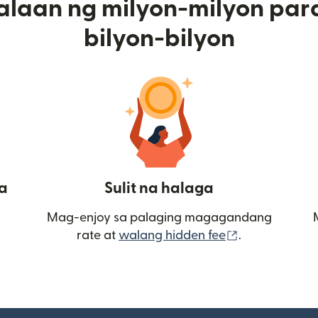
alaan ng milyon-milyon par
bilyon-bilyon
a
Sulit na halaga
Mag-enjoy sa palaging magagandang
(bubukas sa
rate at
walang hidden fee
.