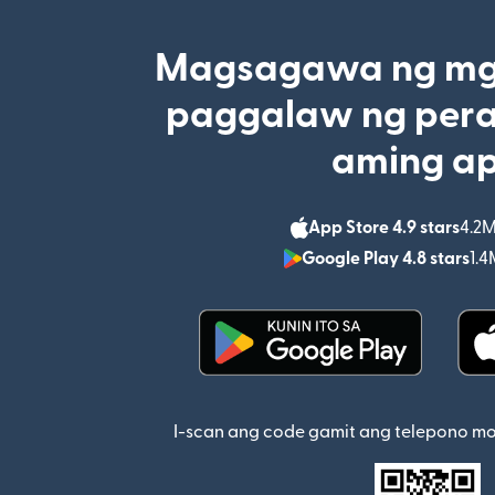
Magsagawa ng mga
paggalaw ng pera
aming a
App Store 4.9 stars
4.2M
Google Play 4.8 stars
1.4
(bubukas sa bagong w
I-scan ang code gamit ang telepono m