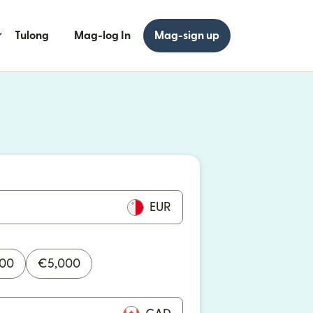
Tulong
Mag-log In
Mag-sign up
 bagong window)
 bagong window)
EUR
000
€
5,000