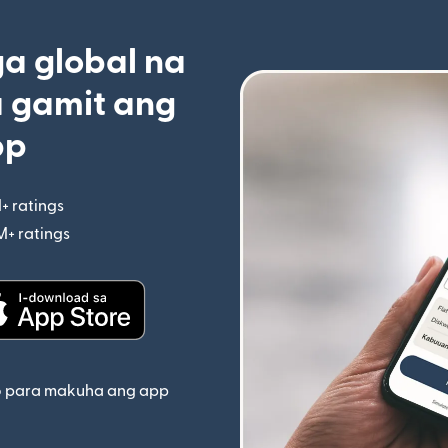
 global na
 gamit ang
pp
+ ratings
(bubukas sa bagong window)
M+ ratings
(bubukas sa bagong window)
indow)
(bubukas sa bagong window)
o para makuha ang app