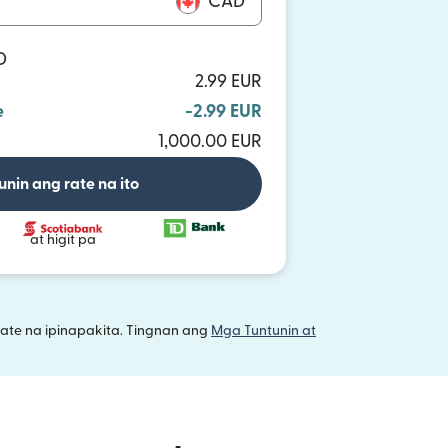
CAD
D
2.99 EUR
e
-2.99 EUR
1,000.00 EUR
unin ang rate na ito
at higit pa
ate na ipinapakita. Tingnan ang
Mga Tuntunin at