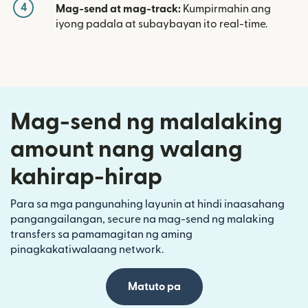
4
Mag-send at mag-track:
Kumpirmahin ang
iyong padala at subaybayan ito real-time.
Mag-send ng malalaking
amount nang walang
kahirap-hirap
Para sa mga pangunahing layunin at hindi inaasahang
pangangailangan, secure na mag-send ng malaking
transfers sa pamamagitan ng aming
pinagkakatiwalaang network.
Matuto pa