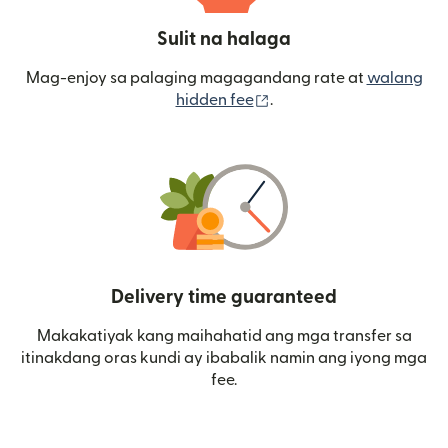
Sulit na halaga
Mag-enjoy sa palaging magagandang rate at
walang
(bubukas sa bagong wi
hidden fee
.
Delivery time guaranteed
Makakatiyak kang maihahatid ang mga transfer sa
itinakdang oras kundi ay ibabalik namin ang iyong mga
fee.