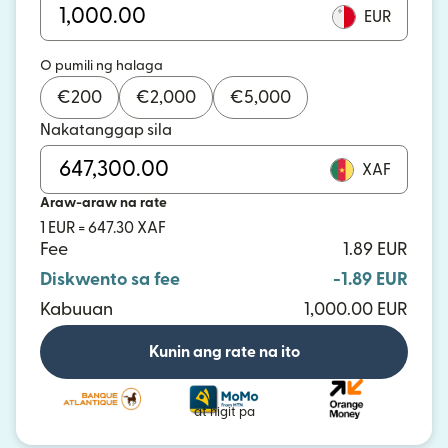
EUR
O pumili ng halaga
€
200
€
2,000
€
5,000
Nakatanggap sila
XAF
Araw-araw na rate
1 EUR = 647.30 XAF
Fee
1.89 EUR
Diskwento sa fee
-1.89 EUR
Kabuuan
1,000.00 EUR
Kunin ang rate na ito
at higit pa