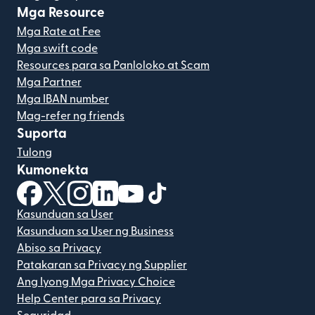
Mga Resource
Mga Rate at Fee
Mga swift code
Resources para sa Panloloko at Scam
Mga Partner
Mga IBAN number
Mag-refer ng friends
Suporta
Tulong
Kumonekta
(bubukas sa bagong window)
(bubukas sa bagong window)
(bubukas sa bagong window)
(bubukas sa bagong window)
(bubukas sa bagong window)
(bubukas sa bagong windo
Kasunduan sa User
Kasunduan sa User ng Business
Abiso sa Privacy
Patakaran sa Privacy ng Supplier
Ang Iyong Mga Privacy Choice
Help Center para sa Privacy