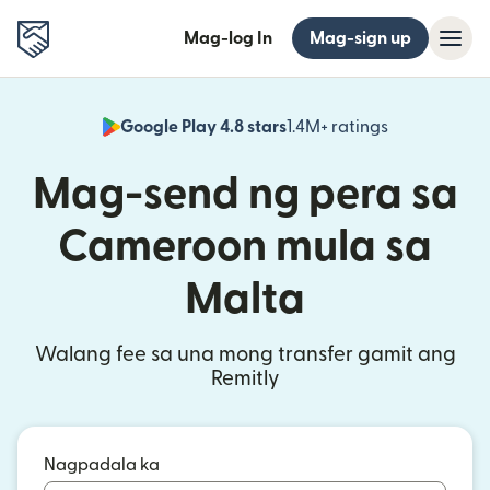
Mag-log In
Mag-sign up
Google Play 4.8 stars
1.4M+ ratings
(bubukas sa
Mag-send ng pera sa
Cameroon mula sa
Malta
Walang fee sa una mong transfer gamit ang
Remitly
Nagpadala ka