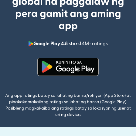
global na paggalaw ng
pera gamit ang aming
app
Google Play 4.8 stars
1.4M+ ratings
(bubukas sa
(bubukas sa bagong window)
Ang app ratings batay sa lahat ng bansa/rehiyon (App Store) at
pinakakamakailang ratings sa lahat ng bansa (Google Play).
Posibleng magkakaiba ang ratings batay sa lokasyon ng user at
uri ng device.