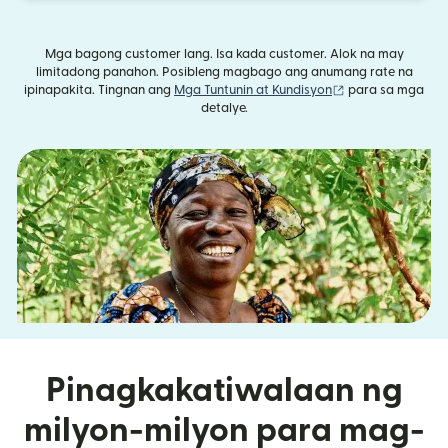
Mga bagong customer lang. Isa kada customer. Alok na may
limitadong panahon. Posibleng magbago ang anumang rate na
(bubukas sa bag
ipinapakita. Tingnan ang
Mga Tuntunin at Kundisyon
para sa mga
detalye.
Pinagkakatiwalaan ng
milyon-milyon para mag-