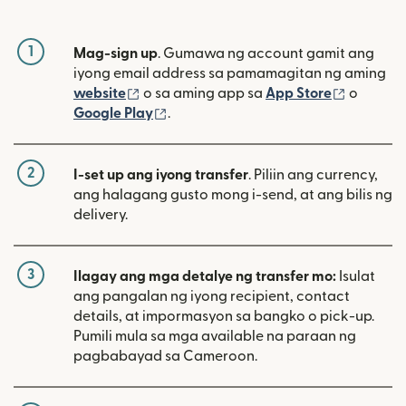
1
Mag-sign up
. Gumawa ng account gamit ang
iyong email address sa pamamagitan ng aming
(bubukas sa bagong window)
(bubuka
website
o sa aming app sa
App Store
o
(bubukas sa bagong window)
Google Play
.
2
I-set up ang iyong transfer
. Piliin ang currency,
ang halagang gusto mong i-send, at ang bilis ng
delivery.
3
Ilagay ang mga detalye ng transfer mo:
Isulat
ang pangalan ng iyong recipient, contact
details, at impormasyon sa bangko o pick-up.
Pumili mula sa mga available na paraan ng
pagbabayad sa Cameroon.