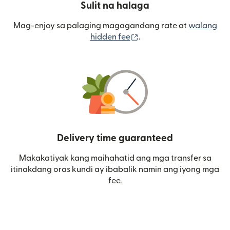
Sulit na halaga
Mag-enjoy sa palaging magagandang rate at
walang
(bubukas sa bagong wi
hidden fee
.
Delivery time guaranteed
Makakatiyak kang maihahatid ang mga transfer sa
itinakdang oras kundi ay ibabalik namin ang iyong mga
fee.