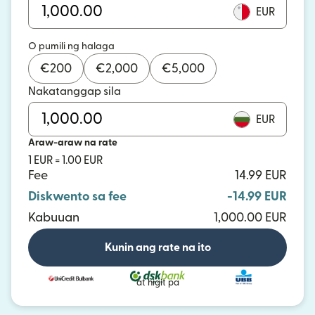
EUR
O pumili ng halaga
€
200
€
2,000
€
5,000
Nakatanggap sila
EUR
Araw-araw na rate
1 EUR = 1.00 EUR
Fee
14.99 EUR
Diskwento sa fee
-14.99 EUR
Kabuuan
1,000.00 EUR
Kunin ang rate na ito
at higit pa