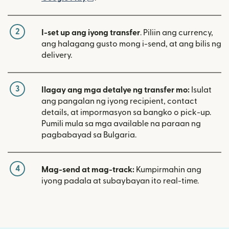
2
I-set up ang iyong transfer
. Piliin ang currency,
ang halagang gusto mong i-send, at ang bilis ng
delivery.
3
Ilagay ang mga detalye ng transfer mo:
Isulat
ang pangalan ng iyong recipient, contact
details, at impormasyon sa bangko o pick-up.
Pumili mula sa mga available na paraan ng
pagbabayad sa Bulgaria.
4
Mag-send at mag-track:
Kumpirmahin ang
iyong padala at subaybayan ito real-time.