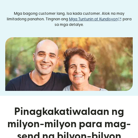
Mga bagong customer lang. Isa kada customer. Alok na may
(bubukas
limitadong panahon. Tingnan ang
Mga Tuntunin at Kundisyon
para
sa mga detalye.
Pinagkakatiwalaan ng
milyon-milyon para mag-
send ng bilyon-bilyon