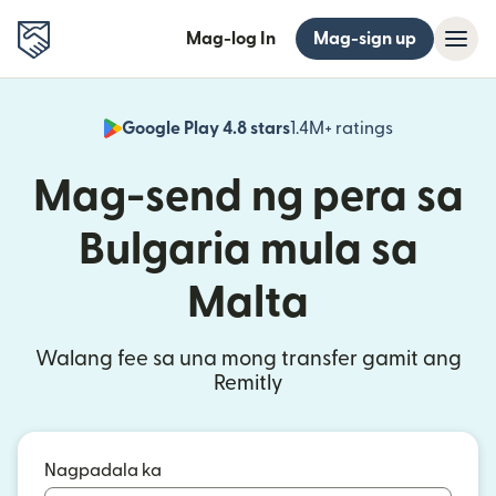
Mag-log In
Mag-sign up
Google Play 4.8 stars
1.4M+ ratings
(bubukas sa
Mag-send ng pera sa
Bulgaria mula sa
Malta
Walang fee sa una mong transfer gamit ang
Remitly
Nagpadala ka