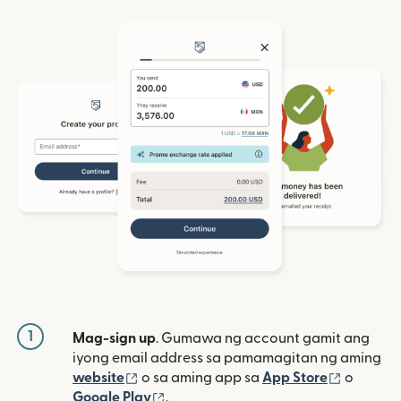
1
Mag-sign up
. Gumawa ng account gamit ang
iyong email address sa pamamagitan ng aming
(bubukas sa bagong window)
(bubuka
website
o sa aming app sa
App Store
o
(bubukas sa bagong window)
Google Play
.