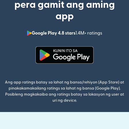
pera gamit ang aming
app
Google Play 4.8 stars
1.4M+ ratings
(bubukas sa
(bubukas sa bagong window)
Ang app ratings batay sa lahat ng bansa/rehiyon (App Store) at
pinakakamakailang ratings sa lahat ng bansa (Google Play).
Posibleng magkakaiba ang ratings batay sa lokasyon ng user at
uri ng device.