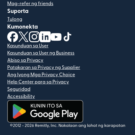
Mag-refer ng friends
Suporta
Tulong
Kumonekta
(bubukas sa bagong window)
(bubukas sa bagong window)
(bubukas sa bagong window)
(bubukas sa bagong window)
(bubukas sa bagong window)
(bubukas sa bagong windo
Kasunduan sa User
Kasunduan sa User ng Business
Abiso sa Privacy
Patakaran sa Privacy ng Supplier
Ang Iyong Mga Privacy Choice
Help Center para sa Privacy
Seguridad
Accessibility
(bubukas sa bagong window)
©2012 -
2026
Remitly, Inc.
Nakalaan ang lahat ng karapatan