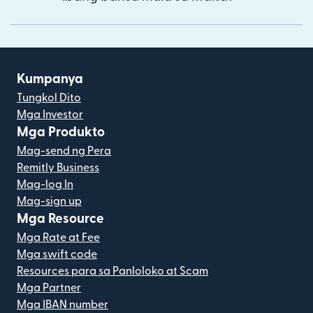
Kumpanya
Tungkol Dito
Mga Investor
Mga Produkto
Mag-send ng Pera
Remitly Business
Mag-log In
Mag-sign up
Mga Resource
Mga Rate at Fee
Mga swift code
Resources para sa Panloloko at Scam
Mga Partner
Mga IBAN number