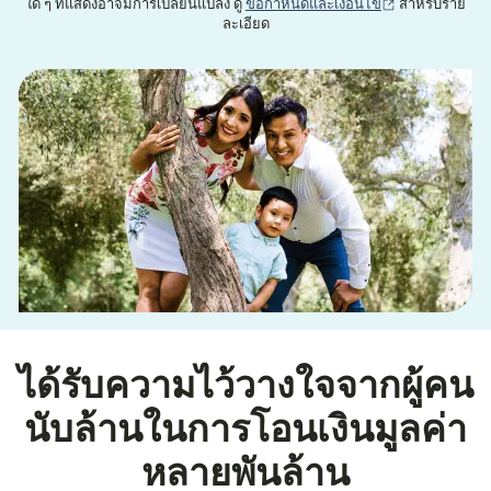
(เปิดในหน้าต่าง
ใด ๆ ที่แสดงอาจมีการเปลี่ยนแปลง ดู
ข้อกำหนดและเงื่อนไข
สำหรับราย
ละเอียด
ได้รับความไว้วางใจจากผู้คน
นับล้านในการโอนเงินมูลค่า
หลายพันล้าน