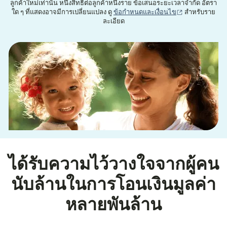
ลูกค้าใหม่เท่านั้น หนึ่งสิทธิ์ต่อลูกค้าหนึ่งราย ข้อเสนอระยะเวลาจำกัด อัตรา
(เปิดในหน้าต่าง
ใด ๆ ที่แสดงอาจมีการเปลี่ยนแปลง ดู
ข้อกำหนดและเงื่อนไข
สำหรับราย
ละเอียด
ได้รับความไว้วางใจจากผู้คน
นับล้านในการโอนเงินมูลค่า
หลายพันล้าน