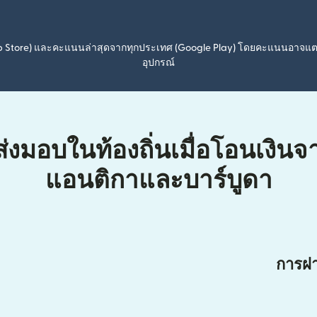
pp Store) และคะแนนล่าสุดจากทุกประเทศ (Google Play) โดยคะแนนอาจแ
อุปกรณ์
ส่งมอบในท้องถิ่นเมื่อโอนเงิ
แอนติกาและบาร์บูดา
การฝา