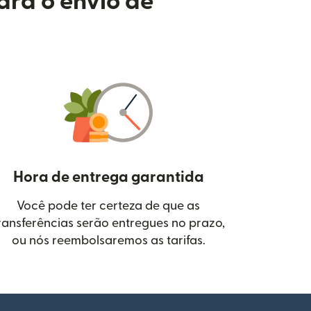
ara o envio de
Hora de entrega garantida
Você pode ter certeza de que as
janela)
ransferências serão entregues no prazo,
ou nós reembolsaremos as tarifas.