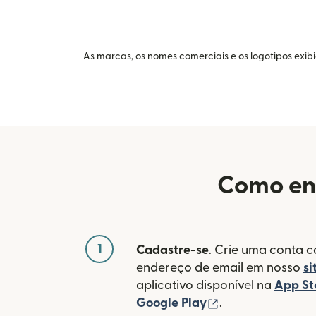
As marcas, os nomes comerciais e os logotipos exib
Como env
1
Cadastre-se
. Crie uma conta 
endereço de email em nosso
si
aplicativo disponível na
App St
(abre em uma no
Google Play
.