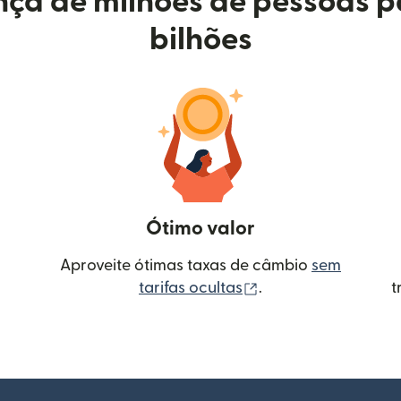
ça de milhões de pessoas p
bilhões
Ótimo valor
Aproveite ótimas taxas de câmbio
sem
(abre em uma nova 
tarifas ocultas
.
t