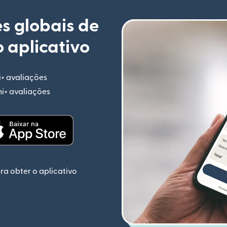
s globais de
 aplicativo
i+ avaliações
(abre em uma nova janela)
mi+ avaliações
(abre em uma nova janela)
ela)
(abre em uma nova janela)
ra obter o aplicativo