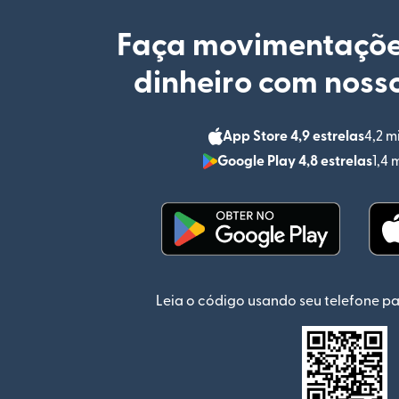
Faça movimentaçõe
dinheiro com nosso
App Store 4,9 estrelas
4,2 m
Google Play 4,8 estrelas
1,4 
(abre em uma nova jan
Leia o código usando seu telefone pa