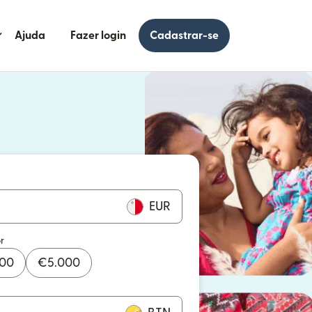
Ajuda
Fazer login
Cadastrar-se
 uma nova janela)
uma nova janela)
EUR
r
000
€
5.000