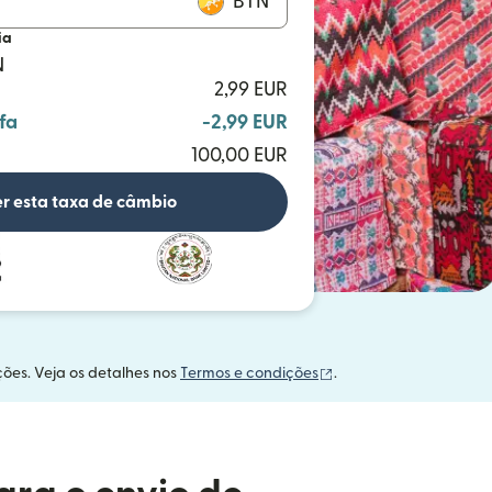
BTN
ia
N
2,99 EUR
fa
-2,99 EUR
100,00 EUR
r esta taxa de câmbio
(abre em uma nova ja
ções. Veja os detalhes nos
Termos e condições
.