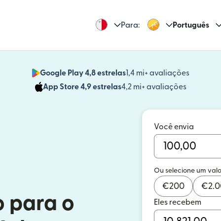
Para:
Português
Google Play 4,8 estrelas
1,4 mi+ avaliações
(abre em
App Store 4,9 estrelas
4,2 mi+ avaliações
(abre em 
Você envia
Ou selecione um valo
€
200
€
2.
o para o
Eles recebem