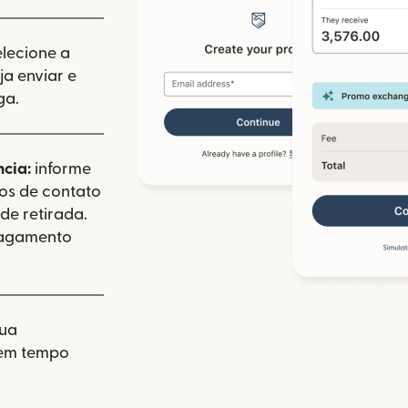
elecione a
a enviar e
ga.
ncia:
informe
dos de contato
de retirada.
pagamento
sua
 em tempo