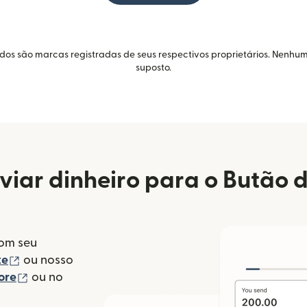
idos são marcas registradas de seus respectivos proprietários. Nenhum
suposto.
iar dinheiro para o Butão 
com seu
(abre em uma nova janela)
te
ou nosso
(abre em uma nova janela)
ore
ou no
va janela)