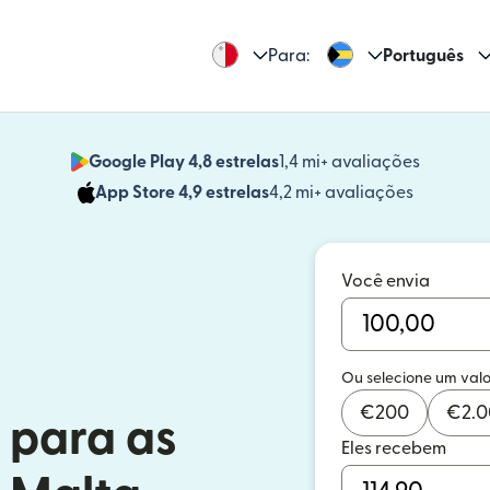
Para:
Português
Google Play 4,8 estrelas
1,4 mi+ avaliações
(abre em
App Store 4,9 estrelas
4,2 mi+ avaliações
(abre em 
Você envia
Ou selecione um valo
€
200
€
2.
 para as
Eles recebem