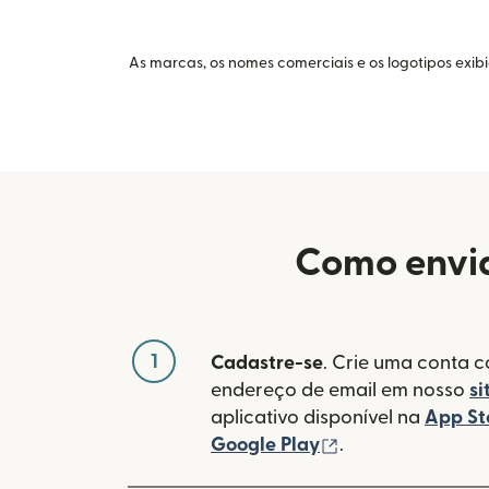
As marcas, os nomes comerciais e os logotipos exib
Como envia
1
Cadastre-se
. Crie uma conta 
endereço de email em nosso
si
aplicativo disponível na
App St
(abre em uma no
Google Play
.