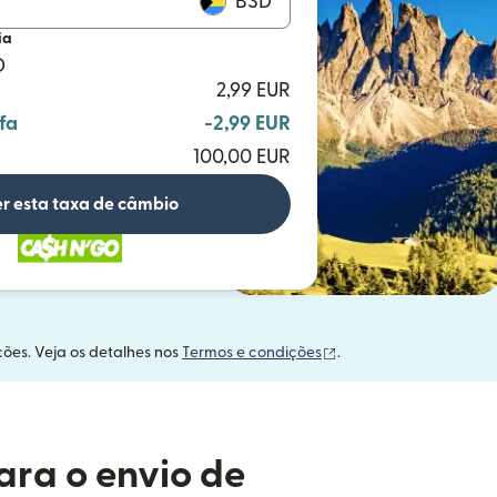
BSD
ia
D
2,99 EUR
fa
-2,99 EUR
100,00 EUR
r esta taxa de câmbio
(abre em uma nova ja
ções. Veja os detalhes nos
Termos e condições
.
ara o envio de