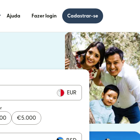
Ajuda
Fazer login
Cadastrar-se
 uma nova janela)
uma nova janela)
EUR
r
000
€
5.000