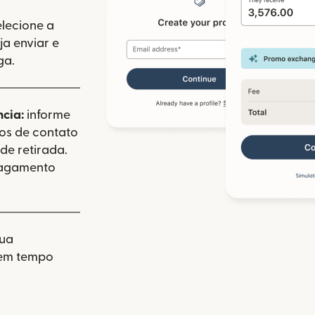
elecione a
a enviar e
ga.
ncia:
informe
dos de contato
de retirada.
pagamento
sua
 em tempo