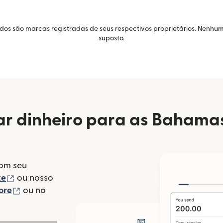
idos são marcas registradas de seus respectivos proprietários. Nenhum
suposto.
r dinheiro para as Bahama
com seu
(abre em uma nova janela)
te
ou nosso
(abre em uma nova janela)
ore
ou no
va janela)