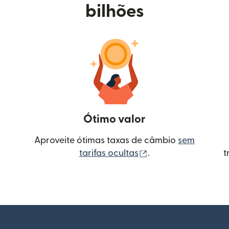
bilhões
Ótimo valor
Aproveite ótimas taxas de câmbio
sem
(abre em uma nova 
tarifas ocultas
.
t