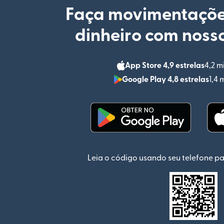
Faça movimentaçõe
dinheiro com nosso
App Store 4,9 estrelas
4,2 m
Google Play 4,8 estrelas
1,4 
(abre em uma nova jan
Leia o código usando seu telefone pa