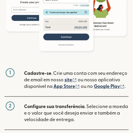
1
Cadastre-se
. Crie uma conta com seu endereço
(abre em uma nova janela
de email em nosso
site
ou nosso aplicativo
(abre em uma nova janel
(ab
disponível na
App Store
ou no
Google Play
.
2
Configure sua transferência
. Selecione a moeda
e o valor que você deseja enviar e também a
velocidade de entrega.