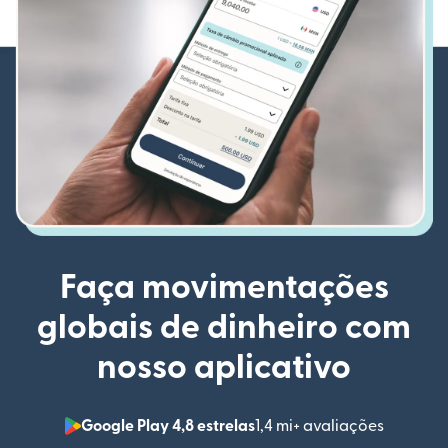
Faça movimentações
globais de dinheiro com
nosso aplicativo
Google Play 4,8 estrelas
1,4 mi+ avaliações
(abre em