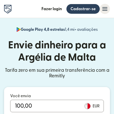
Fazer login
Cadastrar-se
Google Play 4,8 estrelas
1,4 mi+ avaliações
(abre em
Envie dinheiro para a
Argélia de Malta
Tarifa zero em sua primeira transferência com a
Remitly
Você envia
EUR