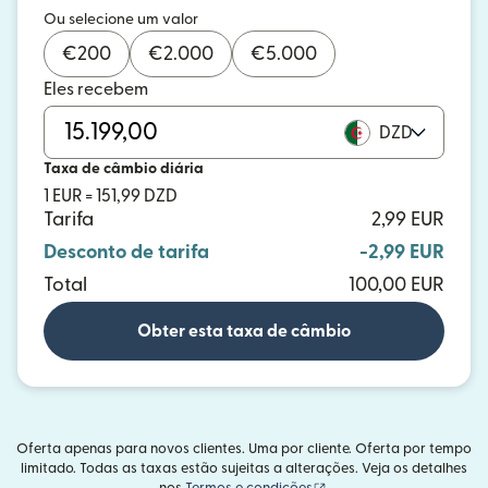
Ou selecione um valor
€
200
€
2.000
€
5.000
Eles recebem
DZD
Taxa de câmbio diária
1 EUR = 151,99 DZD
Tarifa
2,99 EUR
Desconto de tarifa
-2,99 EUR
Total
100,00 EUR
Obter esta taxa de câmbio
Oferta apenas para novos clientes. Uma por cliente. Oferta por tempo
limitado. Todas as taxas estão sujeitas a alterações. Veja os detalhes
(abre em uma nova janel