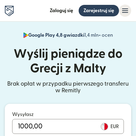
Zaloguj się
Zarejestruj się
Google Play 4,8 gwiazdki
1,4 mln+ ocen
(otwiera 
Wyślij pieniądze do
Grecji z Malty
Brak opłat w przypadku pierwszego transferu
w Remitly
Wysyłasz
EUR