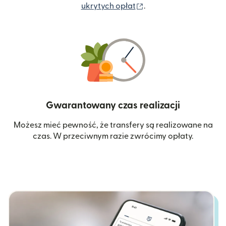
(otwiera się w nowym 
ukrytych opłat
.
Gwarantowany czas realizacji
Możesz mieć pewność, że transfery są realizowane na
czas. W przeciwnym razie zwrócimy opłaty.