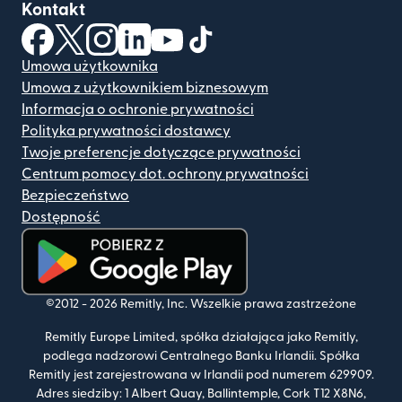
Kontakt
(otwiera się w nowym oknie)
(otwiera się w nowym oknie)
(otwiera się w nowym oknie)
(otwiera się w nowym oknie)
(otwiera się w nowym oknie)
(otwiera się w nowym oknie
Umowa użytkownika
Umowa z użytkownikiem biznesowym
Informacja o ochronie prywatności
Polityka prywatności dostawcy
Twoje preferencje dotyczące prywatności
Centrum pomocy dot. ochrony prywatności
Bezpieczeństwo
Dostępność
(otwiera się w nowym oknie)
©2012 -
2026
Remitly, Inc.
Wszelkie prawa zastrzeżone
Remitly Europe Limited, spółka działająca jako Remitly,
podlega nadzorowi Centralnego Banku Irlandii. Spółka
Remitly jest zarejestrowana w Irlandii pod numerem 629909.
Adres siedziby: 1 Albert Quay, Ballintemple, Cork T12 X8N6,