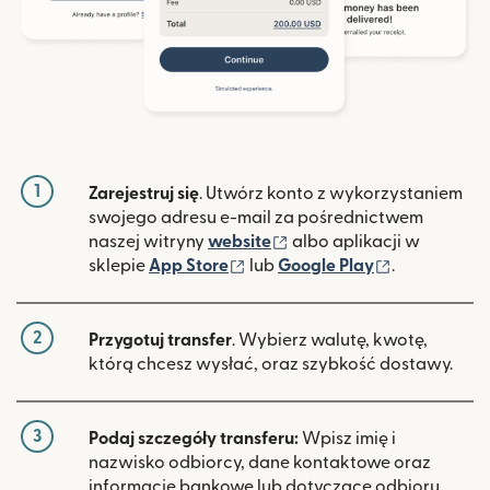
1
Zarejestruj się
. Utwórz konto z wykorzystaniem
swojego adresu e-mail za pośrednictwem
(otwiera się w nowym ok
naszej witryny
website
albo aplikacji w
(otwiera się w nowym oknie)
(otwiera si
sklepie
App Store
lub
Google Play
.
2
Przygotuj transfer
. Wybierz walutę, kwotę,
którą chcesz wysłać, oraz szybkość dostawy.
3
Podaj szczegóły transferu:
Wpisz imię i
nazwisko odbiorcy, dane kontaktowe oraz
informacje bankowe lub dotyczące odbioru