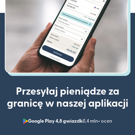
Przesyłaj pieniądze za
granicę w naszej aplikacji
Google Play 4,8 gwiazdki
1,4 mln+ ocen
(otwiera 