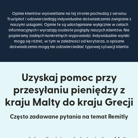
Opinie klientów wyświetlane na tej stronie pochodzą z serwisu
Trustpilot i odzwierciedlają indywidualne doświadczenia związane z
naszymi usługami. Opinie te są udostępniane wyłącznie w celach
informacyjnych i wyrażają osobiste poglądy naszych klientów. Nie
popieramy żadnych konkretnych wypowiedzi. Indywidualne wyniki
mogą się różnić, w tym w zależności od korytarza, a opisane
doświadczenia mogą nie odzwierciedlać typowej sytuacji klienta
Uzyskaj pomoc przy
przesyłaniu pieniędzy z
kraju Malty do kraju Grecji
Często zadawane pytania na temat Remitly