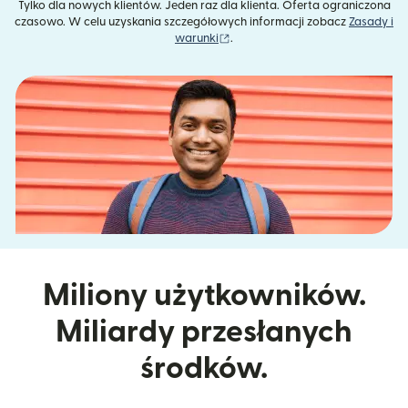
Tylko dla nowych klientów. Jeden raz dla klienta. Oferta ograniczona
czasowo. W celu uzyskania szczegółowych informacji zobacz
Zasady i
(otwiera się w nowym oknie)
warunki
.
Miliony użytkowników.
Miliardy przesłanych
środków.