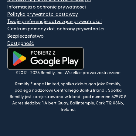
Informacja o ochronie prywatności
Polityka prywatności dostawcy
Twoje preferencje dotyczące prywatności
Centrum pomocy dot. ochrony prywatności
Bezpieczeństwo
Dostępność
(otwiera się w nowym oknie)
©2012 -
2026
Remitly, Inc.
Wszelkie prawa zastrzeżone
Remitly Europe Limited, spółka działająca jako Remitly,
podlega nadzorowi Centralnego Banku Irlandii. Spółka
Remitly jest zarejestrowana w Irlandii pod numerem 629909.
Adres siedziby: 1 Albert Quay, Ballintemple, Cork T12 X8N6,
Ireland.