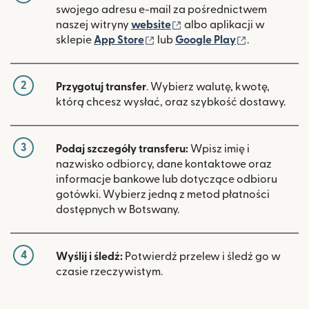
swojego adresu e-mail za pośrednictwem
(otwiera się w nowym ok
naszej witryny
website
albo aplikacji w
(otwiera się w nowym oknie)
(otwiera si
sklepie
App Store
lub
Google Play
.
2
Przygotuj transfer
. Wybierz walutę, kwotę,
którą chcesz wysłać, oraz szybkość dostawy.
3
Podaj szczegóły transferu:
Wpisz imię i
nazwisko odbiorcy, dane kontaktowe oraz
informacje bankowe lub dotyczące odbioru
gotówki. Wybierz jedną z metod płatności
dostępnych w Botswany.
4
Wyślij i śledź:
Potwierdź przelew i śledź go w
czasie rzeczywistym.