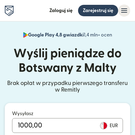
Zaloguj się
Zarejestruj się
Google Play 4,8 gwiazdki
1,4 mln+ ocen
(otwiera 
Wyślij pieniądze do
Botswany z Malty
Brak opłat w przypadku pierwszego transferu
w Remitly
Wysyłasz
EUR