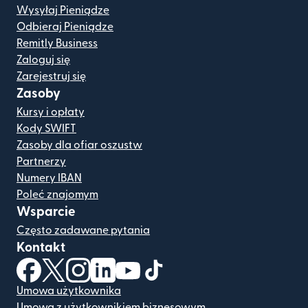
Wysyłaj Pieniądze
Odbieraj Pieniądze
Remitly Business
Zaloguj się
Zarejestruj się
Zasoby
Kursy i opłaty
Kody SWIFT
Zasoby dla ofiar oszustw
Partnerzy
Numery IBAN
Poleć znajomym
Wsparcie
Często zadawane pytania
Kontakt
(otwiera się w nowym oknie)
(otwiera się w nowym oknie)
(otwiera się w nowym oknie)
(otwiera się w nowym oknie)
(otwiera się w nowym oknie)
(otwiera się w nowym oknie
Umowa użytkownika
Umowa z użytkownikiem biznesowym