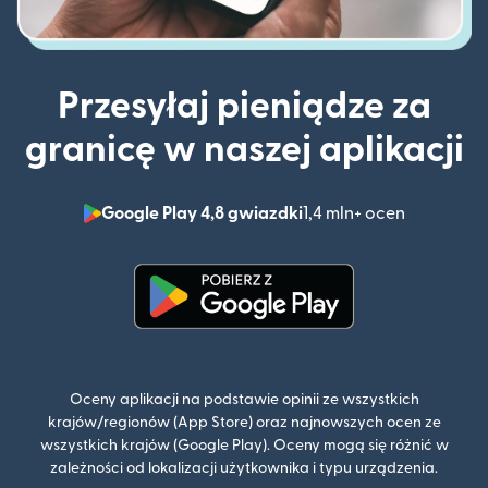
Przesyłaj pieniądze za
granicę w naszej aplikacji
Google Play 4,8 gwiazdki
1,4 mln+ ocen
(otwiera 
(otwiera się w nowym oknie)
Oceny aplikacji na podstawie opinii ze wszystkich
krajów/regionów (App Store) oraz najnowszych ocen ze
wszystkich krajów (Google Play). Oceny mogą się różnić w
zależności od lokalizacji użytkownika i typu urządzenia.