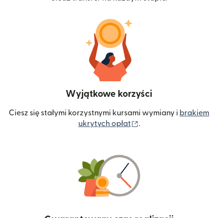
Wyjątkowe korzyści
Ciesz się stałymi korzystnymi kursami wymiany i
brakiem
(otwiera się w nowym 
ukrytych opłat
.