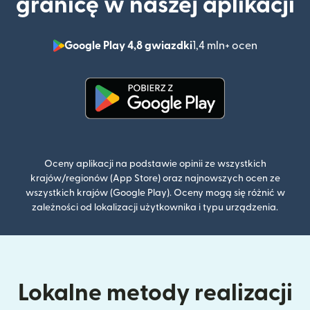
granicę w naszej aplikacji
Google Play 4,8 gwiazdki
1,4 mln+ ocen
(otwiera 
(otwiera się w nowym oknie)
Oceny aplikacji na podstawie opinii ze wszystkich
krajów/regionów (App Store) oraz najnowszych ocen ze
wszystkich krajów (Google Play). Oceny mogą się różnić w
zależności od lokalizacji użytkownika i typu urządzenia.
Lokalne metody realizacji