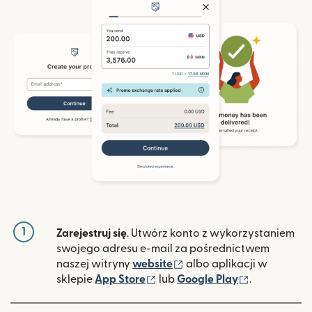
1
Zarejestruj się
. Utwórz konto z wykorzystaniem
swojego adresu e-mail za pośrednictwem
(otwiera się w nowym ok
naszej witryny
website
albo aplikacji w
(otwiera się w nowym oknie)
(otwiera si
sklepie
App Store
lub
Google Play
.