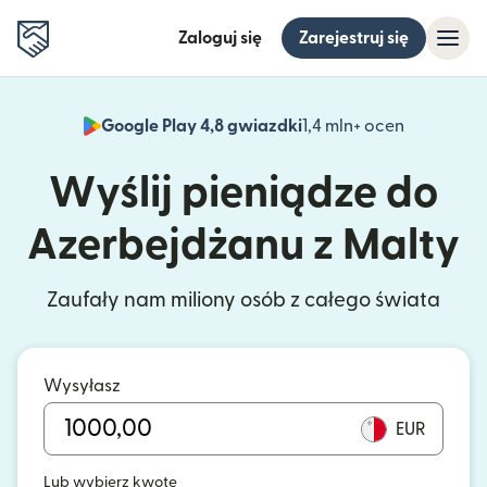
Zaloguj się
Zarejestruj się
Google Play 4,8 gwiazdki
1,4 mln+ ocen
(otwiera 
Wyślij pieniądze do
Azerbejdżanu z Malty
Zaufały nam miliony osób z całego świata
Wysyłasz
EUR
Lub wybierz kwotę