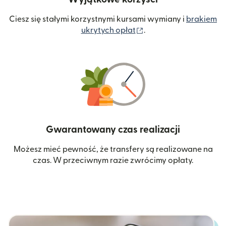
Ciesz się stałymi korzystnymi kursami wymiany i
brakiem
(otwiera się w nowym 
ukrytych opłat
.
Gwarantowany czas realizacji
Możesz mieć pewność, że transfery są realizowane na
czas. W przeciwnym razie zwrócimy opłaty.