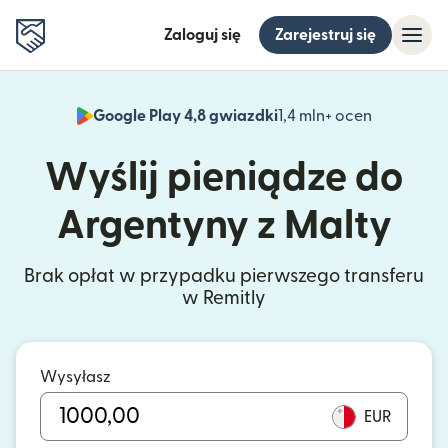
Zaloguj się
Zarejestruj się
Google Play 4,8 gwiazdki
1,4 mln+ ocen
(otwiera 
Wyślij pieniądze do
Argentyny z Malty
Brak opłat w przypadku pierwszego transferu
w Remitly
Wysyłasz
EUR