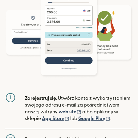
1
Zarejestruj się
. Utwórz konto z wykorzystaniem
swojego adresu e-mail za pośrednictwem
(otwiera się w nowym ok
naszej witryny
website
albo aplikacji w
(otwiera się w nowym oknie)
(otwiera si
sklepie
App Store
lub
Google Play
.