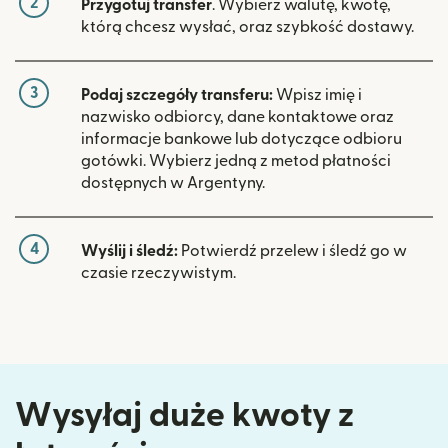
2
Przygotuj transfer
. Wybierz walutę, kwotę,
którą chcesz wysłać, oraz szybkość dostawy.
3
Podaj szczegóły transferu:
Wpisz imię i
nazwisko odbiorcy, dane kontaktowe oraz
informacje bankowe lub dotyczące odbioru
gotówki. Wybierz jedną z metod płatności
dostępnych w Argentyny.
4
Wyślij i śledź:
Potwierdź przelew i śledź go w
czasie rzeczywistym.
Wysyłaj duże kwoty z