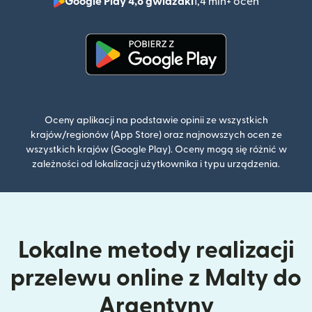
Google Play 4,8 gwiazdki
1,4 mln+ ocen
(otwiera 
(otwiera się w nowym oknie)
Oceny aplikacji na podstawie opinii ze wszystkich
krajów/regionów (App Store) oraz najnowszych ocen ze
wszystkich krajów (Google Play). Oceny mogą się różnić w
zależności od lokalizacji użytkownika i typu urządzenia.
Lokalne metody realizacji
przelewu online z Malty do
Argentyny