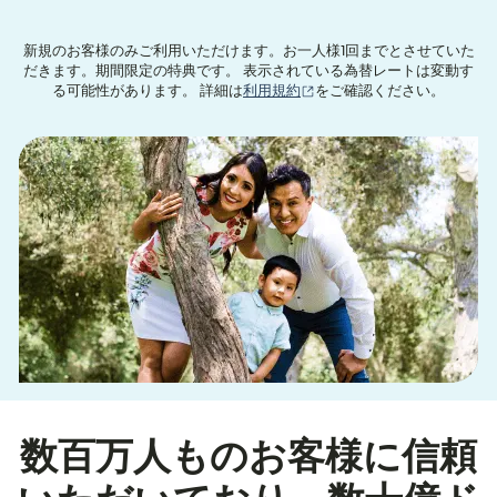
新規のお客様のみご利用いただけます。お一人様1回までとさせていた
だきます。期間限定の特典です。 表示されている為替レートは変動す
（別ウィンドウで開きます
る可能性があります。 詳細は
利用規約
をご確認ください。
数百万人ものお客様に信頼