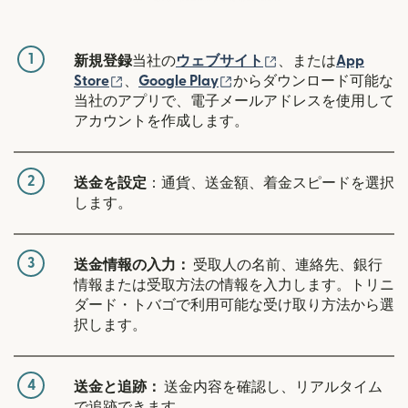
1
（別ウィンドウで開
新規登録
当社の
ウェブサイト
、または
App
（別ウィンドウで開きます）
（別ウィンドウで開きます
Store
、
Google Play
からダウンロード可能な
当社のアプリで、電子メールアドレスを使用して
アカウントを作成します。
2
送金を設定
：通貨、送金額、着金スピードを選択
します。
3
送金情報の入力：
受取人の名前、連絡先、銀行
情報または受取方法の情報を入力します。トリニ
ダード・トバゴで利用可能な受け取り方法から選
択します。
4
送金と追跡：
送金内容を確認し、リアルタイム
で追跡できます。