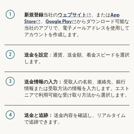
1
（別ウィンドウで開
新規登録
当社の
ウェブサイト
、または
App
（別ウィンドウで開きます）
（別ウィンドウで開きます
Store
、
Google Play
からダウンロード可能な
当社のアプリで、電子メールアドレスを使用して
アカウントを作成します。
2
送金を設定
：通貨、送金額、着金スピードを選択
します。
3
送金情報の入力：
受取人の名前、連絡先、銀行
情報または受取方法の情報を入力します。エスト
ニアで利用可能な受け取り方法から選択します。
4
送金と追跡：
送金内容を確認し、リアルタイム
で追跡できます。