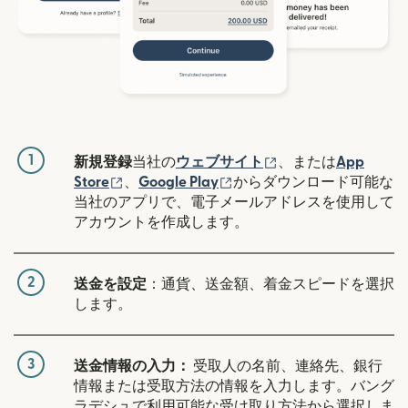
1
（別ウィンドウで開
新規登録
当社の
ウェブサイト
、または
App
（別ウィンドウで開きます）
（別ウィンドウで開きます
Store
、
Google Play
からダウンロード可能な
当社のアプリで、電子メールアドレスを使用して
アカウントを作成します。
2
送金を設定
：通貨、送金額、着金スピードを選択
します。
3
送金情報の入力：
受取人の名前、連絡先、銀行
情報または受取方法の情報を入力します。バング
ラデシュで利用可能な受け取り方法から選択しま