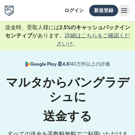
ログイン
新規登録
送金時、受取人様には
2.5%のキャッシュバックイン
センティブ
があります。
詳細はこちらをご確認くだ
（別ウィンドウで開きま
さい
。
Google Play 星4.8
140万件以上の評価
（別ウィン
マルタからバングラデ
シュに
送金する
すべての送金を手数料無料でご利用いただけま