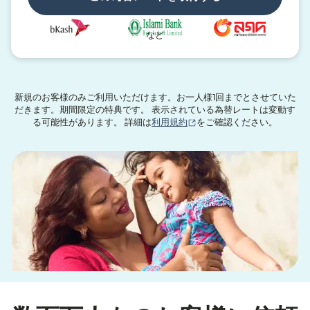
など
新規のお客様のみご利用いただけます。お一人様1回までとさせていた
だきます。期間限定の特典です。 表示されている為替レートは変動す
（別ウィンドウで開きます
る可能性があります。 詳細は
利用規約
をご確認ください。