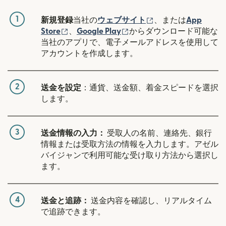
1
（別ウィンドウで開
新規登録
当社の
ウェブサイト
、または
App
（別ウィンドウで開きます）
（別ウィンドウで開きます
Store
、
Google Play
からダウンロード可能な
当社のアプリで、電子メールアドレスを使用して
アカウントを作成します。
2
送金を設定
：通貨、送金額、着金スピードを選択
します。
3
送金情報の入力：
受取人の名前、連絡先、銀行
情報または受取方法の情報を入力します。アゼル
バイジャンで利用可能な受け取り方法から選択し
ます。
4
送金と追跡：
送金内容を確認し、リアルタイム
で追跡できます。