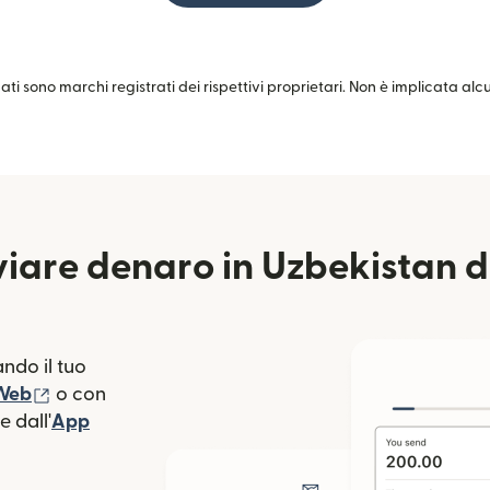
zati sono marchi registrati dei rispettivi proprietari. Non è implicata al
iare denaro in Uzbekistan 
ndo il tuo
(si apre in una nuova finestra)
 Web
o con
 dall'
App
estra)
apre in una nuova finestra)