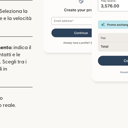
 Seleziona la
e e la velocità
mento:
indica il
tatti e le
 Scegli tra i
i in
uo
 reale.