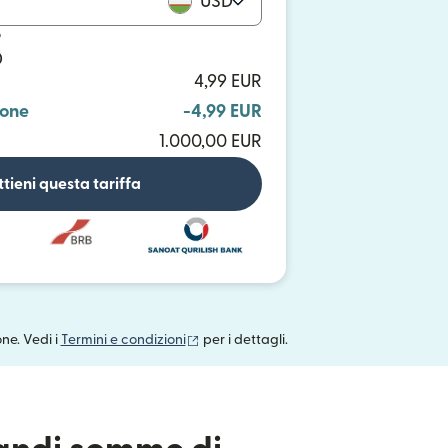
USD
o
D
4,99 EUR
ione
-4,99 EUR
1.000,00 EUR
tieni questa tariffa
(si apre in una nuova finestra)
one. Vedi i
Termini e condizioni
per i dettagli.