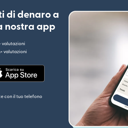
ti di denaro a
la nostra app
+ valutazioni
(si apre in una nuova finestra)
n+ valutazioni
(si apre in una nuova finestra)
estra)
(si apre in una nuova finestra)
ce con il tuo telefono