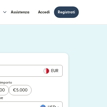
Assistenza
Accedi
Registrati
n una nuova finestra)
 una nuova finestra)
EUR
 importo
000
€
5.000
ve