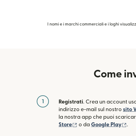
I nomi e i marchi commerciali e i loghi visualiz
Come inv
1
Registrati
. Crea un account usa
indirizzo e-mail sul nostro
sito
la nostra app che puoi scaricare
(si apre in una nuova fin
(si 
Store
o da
Google Play
.