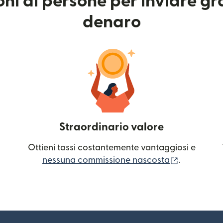
ioni di persone per inviare g
denaro
Straordinario valore
Ottieni tassi costantemente vantaggiosi e
(si apre in
nessuna commissione nascosta
.