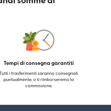
randi somme di
Tempi di consegna garantiti
Tutti i trasferimenti saranno consegnati
 una nuova finestra)
puntualmente, o ti rimborseremo la
commissione.