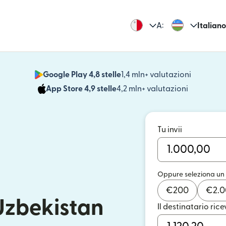
A:
Italiano
Google Play 4,8 stelle
1,4 mln+ valutazioni
(si apre i
App Store 4,9 stelle
4,2 mln+ valutazioni
(si apre in
Tu invii
Oppure seleziona un
€
200
€
2.
 Uzbekistan
Il destinatario rice