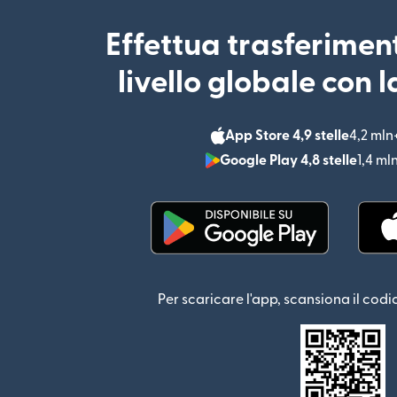
Effettua trasferimen
livello globale con 
App Store 4,9 stelle
4,2 mln
Google Play 4,8 stelle
1,4 ml
(si apre in una nuova fin
Per scaricare l'app, scansiona il codi