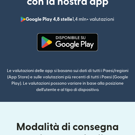
con la nostra app
Google Play 4,8 stelle
1,4 mln+ valutazioni
(si apre i
(si apre in una nuova finestra)
Le valutazioni delle app si basano sui dati di tutti i Paesi/regioni
(App Store) e sulle valutazioni più recenti di tutti i Paesi (Google
Play). Le valutazioni possono variare in base alla posizione
dell'utente e al tipo di dispositivo.
Modalità di consegna