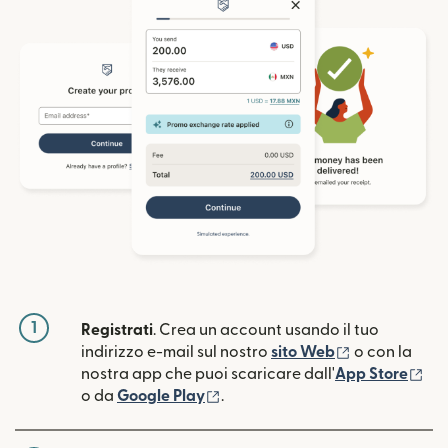
1
Registrati
. Crea un account usando il tuo
(si apre in un
indirizzo e-mail sul nostro
sito Web
o con la
(si
nostra app che puoi scaricare dall'
App Store
(si apre in una nuova finestra)
o da
Google Play
.